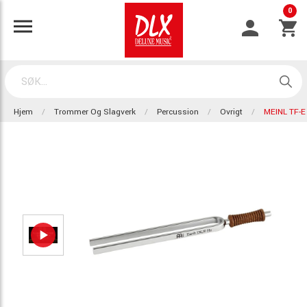
0
Hjem
Trommer Og Slagverk
Percussion
Ovrigt
MEINL TF-E