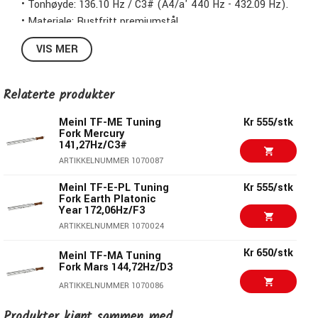
• Tonhøyde: 136.10 Hz / C3# (A4/a' 440 Hz - 432.09 Hz).
• Materiale: Rustfritt premiumstål.
• Håndlaget mesterverk.
VIS MER
• Produsert i Tyskland.
• Trykt logo og informasjon om tonhøyde.
• Ergonomisk utformet håndtak av kork.
Relaterte produkter
Om Meinl Planetery Tuned Tuning Forks:
Meinl TF-ME Tuning
Kr 555/stk
Fork Mercury
Meinl Planetære stämgafflar er stemt, ved å bruke Hans
141,27Hz/C3#
Coustos beregninger (den kosmiske oktaven), for å
ARTIKKELNUMMER 1070087
matche svingningstallene fra solen, månen og andre
Meinl TF-E-PL Tuning
Kr 555/stk
himlakroppene i vårt solsystem. Hver stämgaffel er stemt
Fork Earth Platonic
for å gjengi den tilsvarende frekvensen fra hver himlakropp.
Year 172,06Hz/F3
Designet for bruk i terapeutiske sammenhenger.
ARTIKKELNUMMER 1070024
Kr 650/stk
Meinl TF-MA Tuning
Fork Mars 144,72Hz/D3
ARTIKKELNUMMER 1070086
Produkter kjøpt sammen med
Meinl TF-J Tuning
Kr 555/stk