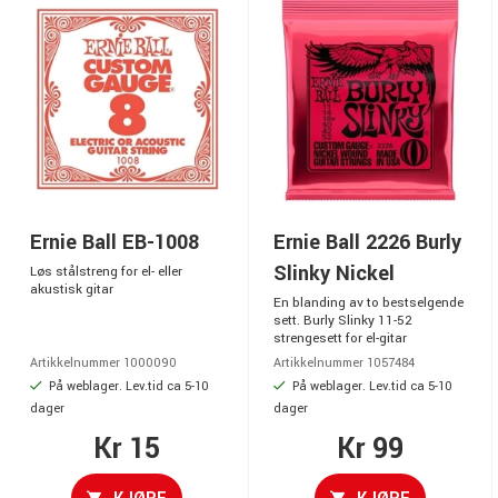
Ernie Ball EB-1008
Ernie Ball 2226 Burly
Slinky Nickel
Løs stålstreng for el- eller
akustisk gitar
En blanding av to bestselgende
sett. Burly Slinky 11-52
strengesett for el-gitar
Artikkelnummer 1000090
Artikkelnummer 1057484
På weblager. Lev.tid ca 5-10
På weblager. Lev.tid ca 5-10
dager
dager
Kr 15
Kr 99