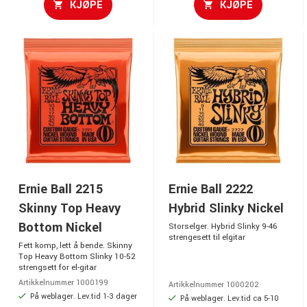
KJØPE
KJØPE
Ernie Ball 2215
Ernie Ball 2222
Skinny Top Heavy
Hybrid Slinky Nickel
Bottom Nickel
Storselger. Hybrid Slinky 9-46
strengesett til elgitar
Fett komp, lett å bende. Skinny
Top Heavy Bottom Slinky 10-52
strengsett for el-gitar
Artikkelnummer 1000199
Artikkelnummer 1000202
På weblager. Lev.tid 1-3 dager
På weblager. Lev.tid ca 5-10