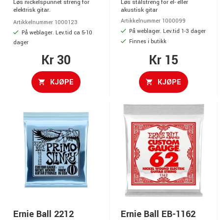
Løs nickelspunnet streng for
Løs stålstreng for el- eller
elektrisk gitar.
akustisk gitar
Artikkelnummer 1000099
Artikkelnummer 1000123
På weblager. Lev.tid 1-3 dager
På weblager. Lev.tid ca 5-10
Finnes i butikk
dager
Kr 30
Kr 15
KJØPE
KJØPE
Ernie Ball 2212
Ernie Ball EB-1162