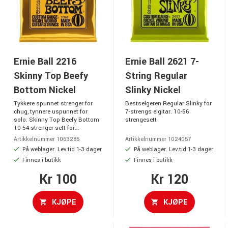
Ernie Ball 2216
Ernie Ball 2621 7-
Skinny Top Beefy
String Regular
Bottom Nickel
Slinky Nickel
Tykkere spunnet strenger for
Bestselgeren Regular Slinky for
chug, tynnere uspunnet for
7-strengs elgitar. 10-56
solo. Skinny Top Beefy Bottom
strengesett
10-54 strenger sett for...
Artikkelnummer 1063285
Artikkelnummer 1024057
På weblager. Lev.tid 1-3 dager
På weblager. Lev.tid 1-3 dager
Finnes i butikk
Finnes i butikk
Kr 100
Kr 120
KJØPE
KJØPE