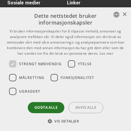
Sosiale medier
Linker
×
Facebook
Om Oss
Dette nettstedet bruker
informasjonskapsler
Kontakt oss
Instagram
NORWEGIAN
Vi bruker informasjonskapsler for å tilpasse innhold, annonser og
Kjøpsvilkår
analysere trafikken vår. Vi deler også informasjon om din bruk av
ENGLISH
nettstedet vårt med våre annonserings- og analysepartnere som kan
Butikken
kombinere den med annen informasjon du har gitt dem eller som de
har samlet inn fra din bruk av tjenestene deres.
Les mer
Varemerker
STRENGT NØDVENDIG
YTELSE
Kontakt
MÅLRETTING
FUNKSJONALITET
Telefon - 22 80 53 00
E-mail -
butikk@dlxmusic.no
UGRADERT
Thorvald Meyers Gate 33A
0555 Oslo
GODTA ALLE
AVVIS ALLE
VIS DETALJER