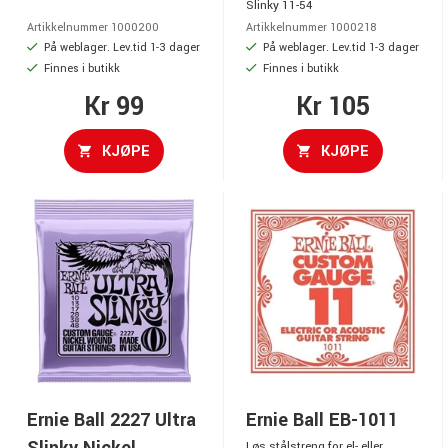
Slinky 11-54
Artikkelnummer 1000200
Artikkelnummer 1000218
På weblager. Lev.tid 1-3 dager
På weblager. Lev.tid 1-3 dager
Finnes i butikk
Finnes i butikk
Kr 99
Kr 105
KJØPE
KJØPE
Ernie Ball 2227 Ultra
Ernie Ball EB-1011
Løs stålstreng for el- eller