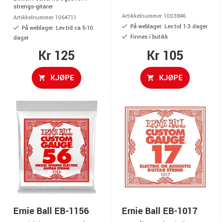
strengs-gitarer
Artikkelnummer 1003846
Artikkelnummer 1064711
På weblager. Lev.tid 1-3 dager
På weblager. Lev.tid ca 5-10
Finnes i butikk
dager
Kr 125
Kr 105
KJØPE
KJØPE
Ernie Ball EB-1156
Ernie Ball EB-1017