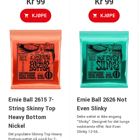
Kr 99
Kr 99
KJØPE
KJØPE
Ernie Ball 2615 7-
Ernie Ball 2626 Not
String Skinny Top
Even Slinky
Heavy Bottom
Dette settet er ikke engang
"Slinky". Designet for det tunge
Nickel
nedstemte riffet. Not Even
Slinky 12-56...
Det populære Skinny Top Heavy
Bottom-settet nå også for 7-