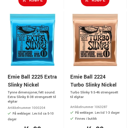
KJØPE
KJØPE
Ernie Ball 2225 Extra
Ernie Ball 2224
Slinky Nickel
Turbo Slinky Nickel
Tynne dimensjoner, fett sound.
Turbo Slinky 9.5-46 strengesett
Extra Slinky 8-38 strengesett til
til elgitar
elgitar
Artikkelnummer 1063287
Artikkelnummer 1000204
På weblager. Lev.tid 1-3 dager
På weblager. Lev.tid ca 5-10
Finnes i butikk
dager