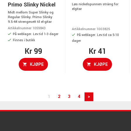
Primo Slinky Nickel
Løs nickelspunnen sträng for
elgitar
Midt mellom Super Slinky og
Regular Slinky. Primo Slinky
9.5-44 strengesett til el-gitar
Artikkelnummer 1059843
Artikkelnummer 1003825
På weblager. Lev.tid 1-3 dager
På weblager. Lev.tid ca 5-10
Finnes i butikk
dager
Kr 99
Kr 41
KJØPE
KJØPE
1
2
3
4
>