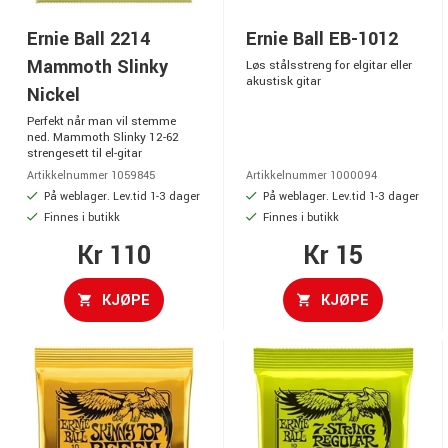
Ernie Ball 2214
Ernie Ball EB-1012
Mammoth Slinky
Løs stålsstreng for elgitar eller
akustisk gitar
Nickel
Perfekt når man vil stemme
ned. Mammoth Slinky 12-62
strengesett til el-gitar
Artikkelnummer 1059845
Artikkelnummer 1000094
På weblager. Lev.tid 1-3 dager
På weblager. Lev.tid 1-3 dager
Finnes i butikk
Finnes i butikk
Kr 110
Kr 15
KJØPE
KJØPE