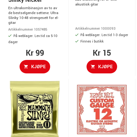
Slinky Nickel
akustisk gitar
En ultrakombinasjon av to av
de bestselgende settene. Ultra
Slinky 10-48 strengesett for el-
gitar
Artikkelnummer 1000093
Artikkelnummer 1057485
På weblager. Lev.tid 1-3 dager
På weblager. Lev.tid ca 5-10
Finnes i butikk
dager
Kr 99
Kr 15
KJØPE
KJØPE