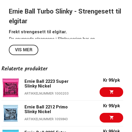
Ernie Ball Turbo Slinky - Strengesett til
elgitar
Frekt strengesett til elgitar.
De spunnede strengene i Slinky-serien har en
sekskantformet kjerne av tinnbelagt stål som er pakket inn
VIS MER
med nikkelbelagt stål.
Vanlige strenger er laget av tinnbelagt karbonstål som
varmes opp til nøyaktig riktig temperatur for å gi strengen
Relaterte produkter
en klar og balansert tone.
Kr 99/pk
Ernie Ball 2223 Super
Ernie Balls Slinky-strenger er det åpenbare strengevalget
Slinky Nickel
for utallige gitarister over hele verden.
ARTIKKELNUMMER 1000203
2224 Turbo Slinky inneholder:
Kr 99/pk
Ernie Ball 2212 Primo
E:
0095
Slinky Nickel
B:
012
ARTIKKELNUMMER 1059843
G:
016
Kr 99/pk