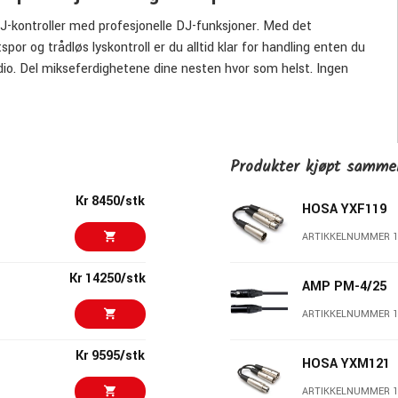
J-kontroller med profesjonelle DJ-funksjoner. Med det
or og trådløs lyskontroll er du alltid klar for handling enten du
udio. Del mikseferdighetene dine nesten hvor som helst. Ingen
ndig.
dre populære strømmetjenester via sin innebygde Wi-Fi, og gir
lle sjangere.
Produkter kjøpt samm
om helst.
Kr 8450/stk
HOSA YXF119
mart hjemmebelysning, noe som gjør det enkelt å legge til
 Engine Lighting-funksjonen tar det bare noen få trykk for å
ARTIKKELNUMMER 1
koblet til, vil din innendørs og utendørs smarte belysning
Kr 14250/stk
AMP PM-4/25
ARTIKKELNUMMER 1
Kr 9595/stk
HOSA YXM121
ing og monitorapplikasjoner
ARTIKKELNUMMER 1