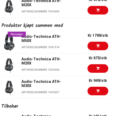
Audio-Technica ATH-
M20X
ARTIKKELNUMMER 1041606
Kr 1976/stk
Audio-Technica ATH-
Produkter kjøpt sammen med
M50X White
ARTIKKELNUMMER 1041605
Kr 1799/stk
Audio-Technica ATH-
M50X
Kr 1170/stk
Warm Audio WA-HRO
ARTIKKELNUMMER 1041314
HeadRoom Orange
ARTIKKELNUMMER 1088026
Kr 675/stk
Audio-Technica ATH-
M20X
Kr 1199/stk
Warm Audio WA-HRB
ARTIKKELNUMMER 1041606
HeadRoom Black
ARTIKKELNUMMER 1088024
Kr 949/stk
Audio-Technica ATH-
M30X
Kr 1620/stk
Austrian Audio Hi-X25
ARTIKKELNUMMER 1041607
Bluetooth
ARTIKKELNUMMER 1072474
Kr 1976/stk
Audio-Technica ATH-
Tilbehør
M50X White
Kr 922/stk
Pioneer HDJ-CUE1 DJ
ARTIKKELNUMMER 1041605