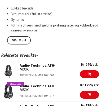
Lukket bakside
Circumaural (full størrelse)
Dynamic
40 mm drivers med sjeldne jordmagneter og kobberkledd
aluminiumsspoler
90 graders vriende øreputer
VIS MER
Maksimal effekt: 1600 mW ved 1 kHz
Impedans: 35 Ohm
Relaterte produkter
Peak SPL: 97 dB
Kr 949/stk
Avtagbar kabel
Audio-Technica ATH-
M30X
1,2 m spiral kabel
ARTIKKELNUMMER 1041607
3 m rett kabel
Vekt (inklusive kabel): 300 g
Kr 1799/stk
Audio-Technica ATH-
Vekt (uten kabel): 241 g
M50X
Farge: Svart
ARTIKKELNUMMER 1041314
Inkluderer 6,3 mm jack-adapter og oppbevaringspose
Kr 675/stk