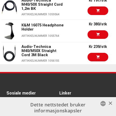
Audio-Technica
Kr 191/stk
Headphones
M40/50X Straight Cord
1,2m BK
ARTIKKELNUMMER 1073598
Kr 6599/stk
Audeze LCD-S20
ARTIKKELNUMMER 1059564
ARTIKKELNUMMER 1096049
Kr 380/stk
K&M 16075 Headphone
Holder
Kr 3385/stk
Audio-Technica ATH-
ARTIKKELNUMMER 1055764
M70X
ARTIKKELNUMMER 1045729
Audio-Technica
Kr 239/stk
M40/M50X Straight
Kr 1190/stk
Cord 3M Black
Austrian Audio Hi-X15
ARTIKKELNUMMER 1056155
ARTIKKELNUMMER 1072473
Kr 144/stk
Audio-Technica
M40/50X-EARPAD-BK
Kr 1620/stk
Austrian Audio Hi-X25
Bluetooth
ARTIKKELNUMMER 1056154
ARTIKKELNUMMER 1072474
Sosiale medier
Linker
Audio-Technica
Kr 325/stk
M40X/M50X Curl Cord
3M
×
Facebook
Om Oss
Dette nettstedet bruker
ARTIKKELNUMMER 1059466
informasjonskapsler
Kontakt oss
Instagram