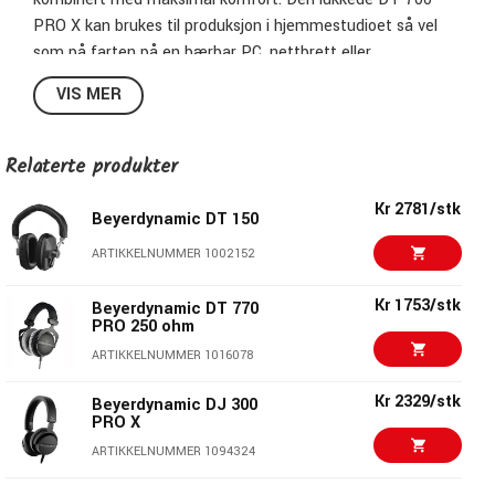
PRO X kan brukes til produksjon i hjemmestudioet så vel
som på farten på en bærbar PC, nettbrett eller
smarttelefon. Sammenligningen til dette er den åpne DT
VIS MER
900 PRO X, med et par circumaurale
studiohørselstelefoner som fremhever sine styrker innen
profesjonell monitorering, miksing og mastering.
Relaterte produkter
Detaljert, kraftfull og livlig lyd
Kr 2781/stk
Beyerdynamic DT 150
Felt for bruk på alle enheter takket være STELLAR.45-
ARTIKKELNUMMER 1002152
driver med en impedans på 48 ohm
Utmerket komfort ved bruk med fremragende passiv
Kr 1753/stk
Beyerdynamic DT 770
isolasjon
PRO 250 ohm
Slitesterkt, holdbart og robust arbeid
ARTIKKELNUMMER 1016078
Bærekraftige hodetelefoner – laget i Tyskland
Kr 2329/stk
Beyerdynamic DJ 300
PRO X
ARTIKKELNUMMER 1094324