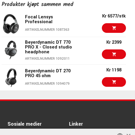
Kr 3499/stk
Produkter kjøpt sammen med
Austrian Audio Hi-X60
ARTIKKELNUMMER 1074786
Kr 6577/stk
Focal Lensys
Professional
Kr 2769/stk
Beyerdynamic DT 100
ARTIKKELNUMMER 1087363
Monitor Headphones
ARTIKKELNUMMER 1091999
Beyerdynamic DT 770
Kr 2399
PRO X - Closed studio
headphone
Beyerdynamic DT 770
Kr 2399
PRO X - Closed studio
ARTIKKELNUMMER 1092011
headphone
Kr 1198
ARTIKKELNUMMER 1092011
Beyerdynamic DT 270
PRO 45 ohm
Kr 1843/stk
Beyerdynamic DT 770
ARTIKKELNUMMER 1094079
PRO 80 ohm
ARTIKKELNUMMER 1033465
Kr 2781/stk
Beyerdynamic DT 150
Kr 1899/stk
Beyerdynamic DT 770
ARTIKKELNUMMER 1002152
M 80 ohm
ARTIKKELNUMMER 1008309
Kr 2333/stk
Sosiale medier
Linker
Focal Listen Pro
ARTIKKELNUMMER 1057528