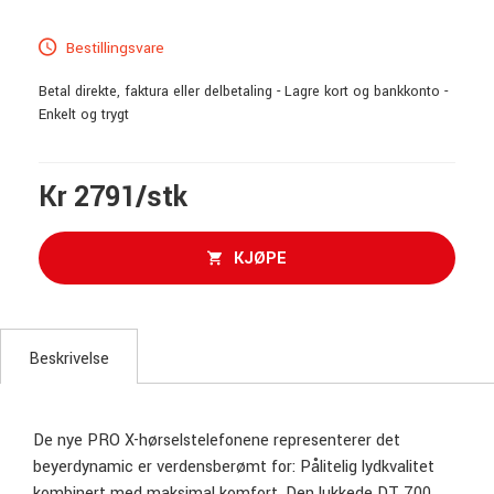
Bestillingsvare
Betal direkte, faktura eller delbetaling - Lagre kort og bankkonto -
Enkelt og trygt
Kr 2791/stk
KJØPE
Beskrivelse
De nye PRO X-hørselstelefonene representerer det
beyerdynamic er verdensberømt for: Pålitelig lydkvalitet
kombinert med maksimal komfort. Den lukkede DT 700