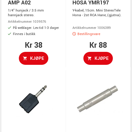
AMP A02
HOSA YMR197
1/4" hunjack / 3.5 mm
Y-kabel, 15cm. Mini StereoTele
hannjack stereo.
Hona - 2st RCA Hane, (gjutna).
Artikkelnummer 1039576
På weblager. Lev.tid 1-3 dager
Artikkelnummer 1006389
Finnes i butikk
Bestillingsvare
Kr 38
Kr 88
KJØPE
KJØPE