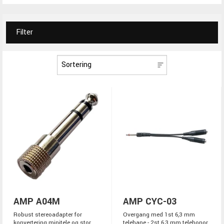
Filter
AMP A04M
AMP CYC-03
Robust stereoadapter for
Overgang med 1st 6,3 mm
konvertering minitele og stor
telehane - 2st 6,3 mm telehonor