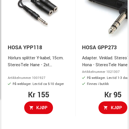
HOSA YPP118
HOSA GPP273
Hörlurs splitter Y-kabel, 15cm.
Adapter. Vinklad. Stereo
StereoTele Hane - 2st
Hona - StereoTele Hane 
StereoTele Hona, (gjutna).
Artikkelnummer
1021307
På weblager. Lev.tid 1-3 dag
Artikkelnummer
1001927
På weblager. Lev.tid ca 5-10 dager
Finnes i butikk
Kr 155
Kr 95
KJØP
KJØP