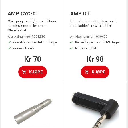
AMP CYC-01
AMP D11
Overgang med 6,3 mm telehane
Robust adapter for eksempel
- 2 stk 6,3 mm telehonor -
for å koble flere XLR-kabler.
Stereokabel.
Artikkelnummer 1001230
Artikkelnummer 1039600
På weblager. Lev.tid 1-3 dager
På weblager. Lev.tid 1-3 dager
Finnes i butikk
Finnes i butikk
Kr 70
Kr 98
KJØPE
KJØPE