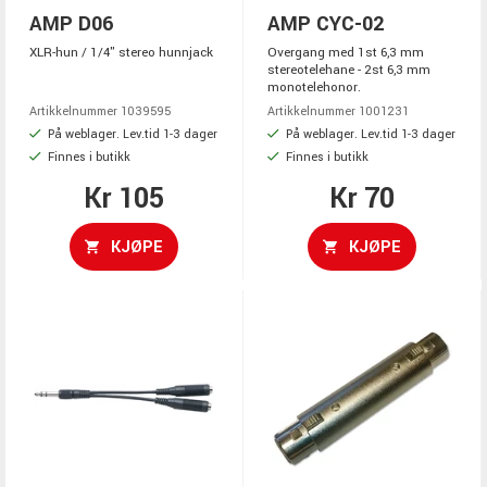
AMP D06
AMP CYC-02
XLR-hun / 1/4" stereo hunnjack
Overgang med 1st 6,3 mm
stereotelehane - 2st 6,3 mm
monotelehonor.
Artikkelnummer 1039595
Artikkelnummer 1001231
På weblager. Lev.tid 1-3 dager
På weblager. Lev.tid 1-3 dager
Finnes i butikk
Finnes i butikk
Kr 105
Kr 70
KJØPE
KJØPE