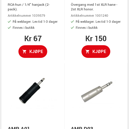
RCA-hun / 1/4" hanjack (2-
Övergang med 1st XLR hane -
pack).
2st XLR honor.
Artikkelnummer 1039579
Artikkelnummer 1001240
På weblager. Lev.tid 1-3 dager
På weblager. Lev.tid 1-3 dager
Finnes i butikk
Finnes i butikk
Kr 67
Kr 150
KJØPE
KJØPE
AMP A01
AMP D03