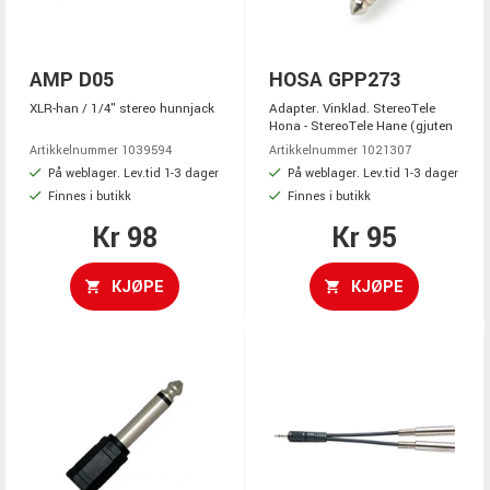
AMP D05
HOSA GPP273
XLR-han / 1/4" stereo hunnjack
Adapter. Vinklad. StereoTele
Hona - StereoTele Hane (gjuten
Artikkelnummer 1039594
Artikkelnummer 1021307
På weblager. Lev.tid 1-3 dager
På weblager. Lev.tid 1-3 dager
Finnes i butikk
Finnes i butikk
Kr 98
Kr 95
KJØPE
KJØPE