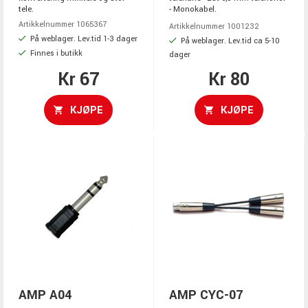
tele.
- Monokabel.
Artikkelnummer 1065367
Artikkelnummer 1001232
På weblager. Lev.tid 1-3 dager
På weblager. Lev.tid ca 5-10
Finnes i butikk
dager
Kr 67
Kr 80
KJØPE
KJØPE
AMP A04
AMP CYC-07