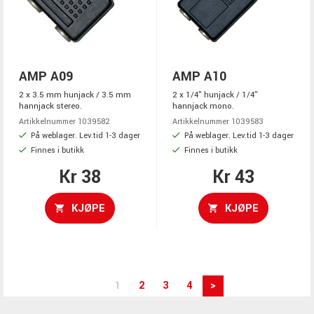
AMP A09
AMP A10
2 x 3.5 mm hunjack / 3.5 mm
2 x 1/4" hunjack / 1/4"
hannjack stereo.
hannjack mono.
Artikkelnummer 1039582
Artikkelnummer 1039583
På weblager. Lev.tid 1-3 dager
På weblager. Lev.tid 1-3 dager
Finnes i butikk
Finnes i butikk
Kr 38
Kr 43
KJØPE
KJØPE
1
2
3
4
>