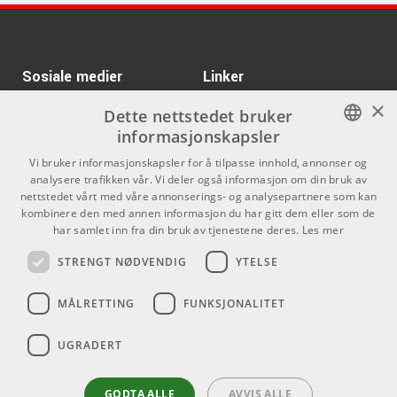
Sosiale medier
Linker
×
Facebook
Om Oss
Dette nettstedet bruker
informasjonskapsler
Kontakt oss
Instagram
NORWEGIAN
Vi bruker informasjonskapsler for å tilpasse innhold, annonser og
Kjøpsvilkår
analysere trafikken vår. Vi deler også informasjon om din bruk av
ENGLISH
nettstedet vårt med våre annonserings- og analysepartnere som kan
Butikken
kombinere den med annen informasjon du har gitt dem eller som de
har samlet inn fra din bruk av tjenestene deres.
Les mer
Varemerker
STRENGT NØDVENDIG
YTELSE
Kontakt
MÅLRETTING
FUNKSJONALITET
Telefon - 22 80 53 00
E-mail -
butikk@dlxmusic.no
UGRADERT
Thorvald Meyers Gate 33A
0555 Oslo
GODTA ALLE
AVVIS ALLE