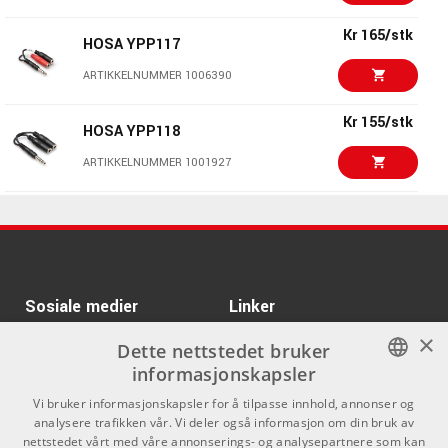
ARTIKKELNUMMER 1009144
Kr 165/stk
HOSA YPP117
Kr 199/stk
ARTIKKELNUMMER 1006390
HOSA YXF119
ARTIKKELNUMMER 1026696
Kr 155/stk
HOSA YPP118
Kr 109/stk
ARTIKKELNUMMER 1001927
HOSA YPP106
ARTIKKELNUMMER 1001239
Kr 109/stk
HOSA YMM261
Kr 155/stk
ARTIKKELNUMMER 1006385
HOSA YPP118
ARTIKKELNUMMER 1001927
Kr 145/stk
Sosiale medier
HOSA YPP136
Linker
×
ARTIKKELNUMMER 1001928
Facebook
Om Oss
Dette nettstedet bruker
informasjonskapsler
Kontakt oss
Instagram
Kr 95/stk
HOSA GPP273
NORWEGIAN
Vi bruker informasjonskapsler for å tilpasse innhold, annonser og
Kjøpsvilkår
analysere trafikken vår. Vi deler også informasjon om din bruk av
ARTIKKELNUMMER 1021307
ENGLISH
nettstedet vårt med våre annonserings- og analysepartnere som kan