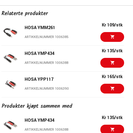
Relaterte produkter
Kr 109/stk
HOSA YMM261
ARTIKKELNUMMER 1006385
Kr 135/stk
HOSA YMP434
ARTIKKELNUMMER 1006388
Kr 165/stk
HOSA YPP117
ARTIKKELNUMMER 1006390
Kr 145/stk
Produkter kjøpt sammen med
HOSA YPP136
ARTIKKELNUMMER 1001928
Kr 135/stk
HOSA YMP434
Kr 225/stk
ARTIKKELNUMMER 1006388
HOSA YXM121