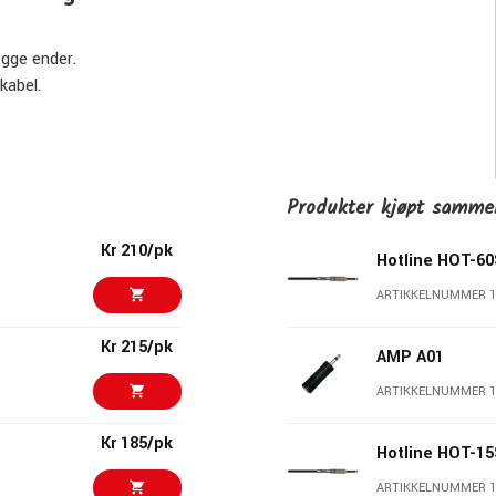
egge ender.
 kabel.
Produkter kjøpt samm
Kr 210/pk
Hotline HOT-6
ARTIKKELNUMMER 
Kr 215/pk
AMP A01
ARTIKKELNUMMER 1
alitet til overkommelige priser.
Kr 185/pk
og speakonkabler i ulike lengder og prissegmenter, men også et
Hotline HOT-1
kabler og adaptere. Alt for at du skal kunne koble sammen dine
ARTIKKELNUMMER 1