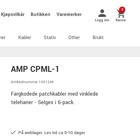
0
Kjøpsvilkår
Butikken
Varemerker
Logg inn
Kasse
ner
Kabler
Stativ
Other
Brukt
AMP CPML-1
Artikkelnummer 1001244
Färgkodede patchkabler med vinklede
telehaner - Selges i 6-pack.
På weblager. Lev.tid ca 5-10 dager