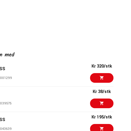
en med
Kr 320/stk
0SS
1001299
Kr 38/stk
039575
Kr 195/stk
5SS
043639