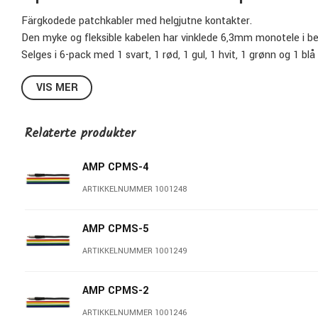
Färgkodede patchkabler med helgjutne kontakter.
Den myke og fleksible kabelen har vinklede 6,3mm monotele i b
Selges i 6-pack med 1 svart, 1 rød, 1 gul, 1 hvit, 1 grønn og 1 blå
Spesifikasjoner CPML-1:
VIS MER
Kabel lengde:
0,3m
Kontakt side 1:
Vinklet obalanseret 6,3mm telehane
Relaterte produkter
Kontakt side 2:
Vinklet obalanseret 6,3mm telehane
Kabel farge:
Fargekodede
AMP CPMS-4
Modellbetegnelse:
CPML-1
ARTIKKELNUMMER 1001248
Selges i pakke med 6 stk
AMP CPMS-5
AMP - Kabler du kan stole på!
ARTIKKELNUMMER 1001249
Siden midten av 80-tallet har AMP levert produkter av høy kv
Deres brede sortiment er fylt med gitar kabler, mikrofon kabler 
AMP CPMS-2
nesten uslåelig utvalg av spesialkabler, overgangsmerker, split-
ARTIKKELNUMMER 1001246