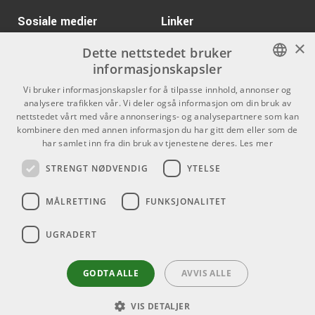
ARTIKKELNUMMER 1001212
Kr 355/stk
Sosiale medier
AMP PM-4/33
Linker
×
ARTIKKELNUMMER 1001281
Facebook
Om Oss
Dette nettstedet bruker
informasjonskapsler
Kontakt oss
Instagram
Kr 155/stk
AMP SD-20
NORWEGIAN
Vi bruker informasjonskapsler for å tilpasse innhold, annonser og
Kjøpsvilkår
analysere trafikken vår. Vi deler også informasjon om din bruk av
ARTIKKELNUMMER 1001150
ENGLISH
nettstedet vårt med våre annonserings- og analysepartnere som kan
Butikken
kombinere den med annen informasjon du har gitt dem eller som de
Kr 235/stk
Hotline HOT-30SS
har samlet inn fra din bruk av tjenestene deres.
Les mer
Varemerker
ARTIKKELNUMMER 1001296
STRENGT NØDVENDIG
YTELSE
Kontakt
Kr 4099/stk
MÅLRETTING
FUNKSJONALITET
ARTURIA MicroFreak
Telefon - 22 80 53 00
ARTIKKELNUMMER 1059181
E-mail -
butikk@dlxmusic.no
UGRADERT
Thorvald Meyers Gate 33A
0555 Oslo
GODTA ALLE
AVVIS ALLE
VIS DETALJER