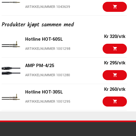
ARTIKKELNUMMER 1043639
Kr 320/stk
Produkter kjøpt sammen med
Hotline HOT-60SL
ARTIKKELNUMMER 1001298
Kr 320/stk
Hotline HOT-60SL
Kr 380/stk
ARTIKKELNUMMER 1001298
Hotline HOT-90SL
ARTIKKELNUMMER 1001301
Kr 295/stk
AMP PM-4/25
Kr 260/stk
ARTIKKELNUMMER 1001280
Hotline HOT-30SL
ARTIKKELNUMMER 1001295
Kr 260/stk
Hotline HOT-30SL
Kr 440/stk
ARTIKKELNUMMER 1001295
VOX VCC090BK
ARTIKKELNUMMER 1017797
Kr 110/stk
AMP SD-10
Kr 135/stk
ARTIKKELNUMMER 1010514
AMP CR-20