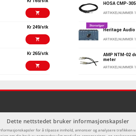
Kr 165/stk
HOSA CMP-305
ARTIKKELNUMMER 1
Kr 249/stk
Heritage Audio
ARTIKKELNUMMER 1
Kr 265/stk
AMP NTM-02 du
meter
ARTIKKELNUMMER 1
Kr 225/stk
AMP NTM-06 du
meter
ARTIKKELNUMMER 1
Kr 120/stk
Teenage Engine
audio cable, 3
Dette nettstedet bruker informasjonskapsler
ARTIKKELNUMMER 
informasjonskapsler for å tilpasse innhold, annonser og analysere trafikken vå
Kr 150/stk
AMP PH-3TB
sjon om din bruk av nettstedet vårt med våre annonserings- og analysepar