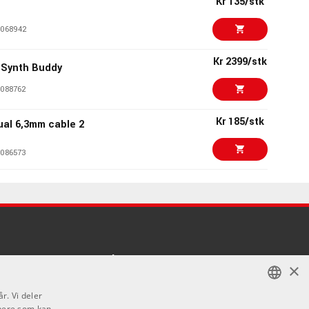
Kr 135/stk
068942
Kr 2399/stk
 Synth Buddy
088762
Kr 185/stk
al 6,3mm cable 2
086573
Kr 275/stk
al 6,3mm cable 6
086580
Kr 149/stk
ering field textile
.5 mm - 3.5 mm
Kontakt
×
1090739
Telefon - 22 80 53 00
r. Vi deler
E-mail -
butikk@dlxmusic.no
Kr 175/stk
tnere som kan
NORWEGIAN