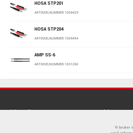
HOSA STP201
ARTIKKELNUMMER 1006429
HOSA STP204
ARTIKKELNUMMER 1006494
AMP SS-6
ARTIKKELNUMMER 1001260
HOSA CSS201
ARTIKKELNUMMER 1006383
AMP ST30
Sosiale medier
Linker
ARTIKKELNUMMER 1042238
Facebook
Om Oss
Vi bruker 
AMP SS-3
også informa