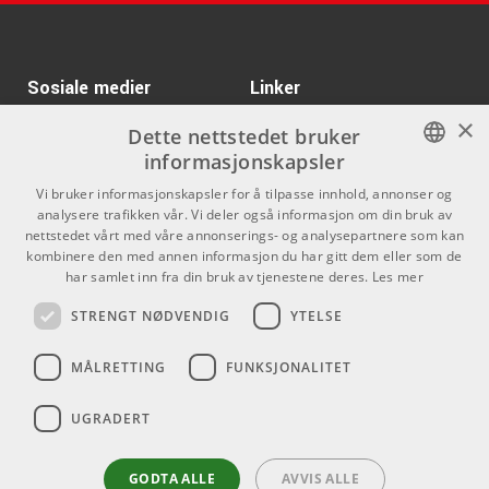
and PolyBrute
Kr 503/stk
Hammond SKX Pro
ARTIKKELNUMMER 1067668
Dust Cover
ARTIKKELNUMMER 1090422
Teenage Engineering
Kr 160/stk
Sosiale medier
Linker
audio cable reg right
angle
×
Facebook
Om Oss
Dette nettstedet bruker
ARTIKKELNUMMER 1090754
informasjonskapsler
Kontakt oss
Instagram
Kr 609/stk
Teenage Engineering
NORWEGIAN
Vi bruker informasjonskapsler for å tilpasse innhold, annonser og
field bag small white
Kjøpsvilkår
analysere trafikken vår. Vi deler også informasjon om din bruk av
ENGLISH
ARTIKKELNUMMER 1090631
nettstedet vårt med våre annonserings- og analysepartnere som kan
Butikken
kombinere den med annen informasjon du har gitt dem eller som de
Kr 5349/stk
har samlet inn fra din bruk av tjenestene deres.
Les mer
IK Multimedia UNO
Varemerker
Synth PRO X
STRENGT NØDVENDIG
YTELSE
ARTIKKELNUMMER 1081336
Kontakt
MÅLRETTING
FUNKSJONALITET
sE Electronics MP03 -
Kr 210/stk
Pouch MC1/MC2
Telefon - 22 80 53 00
capsules
E-mail -
butikk@dlxmusic.no
UGRADERT
ARTIKKELNUMMER 1093709
Thorvald Meyers Gate 33A
0555 Oslo
GODTA ALLE
AVVIS ALLE