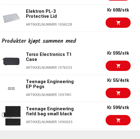
Kr 698/stk
Elektron PL-3
Protective Lid
ARTIKKELNUMMER 1056228
Kr 1300/stk
Moog Matriarch Dust
Produkter kjøpt sammen med
Cover
ARTIKKELNUMMER 1077826
Kr 595/stk
Torso Electronics T1
Case
Kr 205/stk
QSC KS LOC Lock Out
ARTIKKELNUMMER 1076333
Cover KS
ARTIKKELNUMMER 1057370
Kr 55/4stk
Teenage Engineering
EP Pegs
sE Electronics MP03 -
Kr 210/stk
ARTIKKELNUMMER 1097451
Pouch MC1/MC2
capsules
Kr 599/stk
Teenage Engineering
ARTIKKELNUMMER 1093709
field bag small black
Kr 485/stk
Decksaver Pioneer
ARTIKKELNUMMER 1090633
DDJ-SXRX
ARTURIA Wooden Legs
Kr 2440/pk
ARTIKKELNUMMER 1055261
for AstroLab, KL88MKII