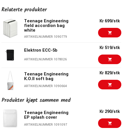
Relaterte produkter
Teenage Engineering
Kr 699/stk
field accordion bag
white
ARTIKKELNUMMER 1090779
Kr 519/stk
Elektron ECC-5b
ARTIKKELNUMMER 1078026
Kr 829/stk
Teenage Engineering
K.O.II soft bag
ARTIKKELNUMMER 1090664
Kr 570/stk
Produkter kjøpt sammen med
SEQUENZ CC-KSP
ARTIKKELNUMMER 1085180
Kr 290/stk
Teenage Engineering
EP splash cover
Kr 1030
Studiologic Soft Case
ARTIKKELNUMMER 1091097
Size A