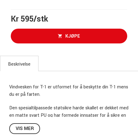
Kr 595/stk
KJØPE
Beskrivelse
Vindvesken for T-1 er utformet for å beskytte din T-1 mens
du er på farten.
Den spesialtilpassede støtsikre harde skallet er dekket med
en matte svart PU og har formede innsatser for å sikre en
ideell passform.
VIS MER
Mål: L345 X B155 X H58 mm