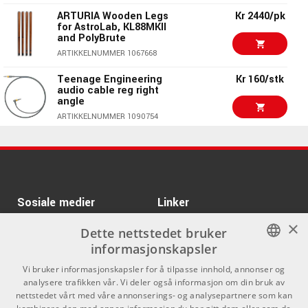
ARTURIA Wooden Legs
Kr 2440/pk
ARTIKKELNUMMER 1093657
for AstroLab, KL88MKII
and PolyBrute
Kr 690/stk
K&M 14068 Carrying
ARTIKKELNUMMER 1067668
case
ARTIKKELNUMMER 1074933
Teenage Engineering
Kr 160/stk
audio cable reg right
angle
Kr 715/stk
SOMA Pulsar23 Plastic
Cover
ARTIKKELNUMMER 1090754
ARTIKKELNUMMER 1085767
Kr 55/4stk
Teenage Engineering
EP Pegs
Kr 1520
Studiologic Soft Case
ARTIKKELNUMMER 1097451
Size B
ARTIKKELNUMMER 1093658
Sosiale medier
Linker
Kr 599/stk
Teenage Engineering
field bag small black
×
Facebook
Om Oss
Dette nettstedet bruker
ARTIKKELNUMMER 1090633
informasjonskapsler
Kontakt oss
Instagram
sE Electronics MP03 -
Kr 210/stk
NORWEGIAN
Vi bruker informasjonskapsler for å tilpasse innhold, annonser og
Pouch MC1/MC2
Kjøpsvilkår
analysere trafikken vår. Vi deler også informasjon om din bruk av
capsules
ENGLISH
nettstedet vårt med våre annonserings- og analysepartnere som kan
ARTIKKELNUMMER 1093709
Butikken