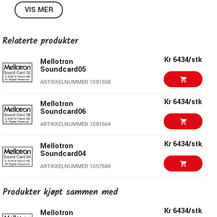
VIS MER
Mellotron
·
EXT 7 - String Section 3 Loop (M400 Lead Sounds)
Relaterte produkter
Kr 6434/stk
Mellotron
Soundcard05
ARTIKKELNUMMER 1081658
Kr 6434/stk
Mellotron
Soundcard06
ARTIKKELNUMMER 1081664
Kr 6434/stk
Mellotron
Soundcard04
ARTIKKELNUMMER 1057684
Kr 6434/stk
Mellotron
Produkter kjøpt sammen med
Soundcard08
ARTIKKELNUMMER 1093164
Kr 6434/stk
Mellotron