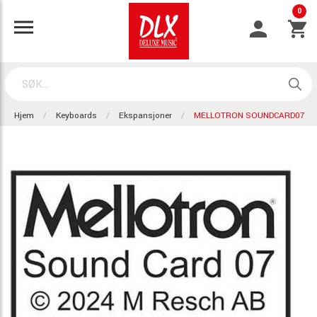
0
Hjem
Keyboards
Ekspansjoner
MELLOTRON SOUNDCARD07