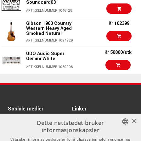
Soundcard03
Kr 6434/stk
Mellotron
ARTIKKELNUMMER 1046128
Soundcard03
ARTIKKELNUMMER 1046128
Gibson 1963 Country
Kr 102399
Western Heavy Aged
Smoked Natural
Kr 6434/stk
Mellotron
Soundcard02
ARTIKKELNUMMER 1094229
ARTIKKELNUMMER 1039983
Kr 50800/stk
UDO Audio Super
Gemini White
ARTURIA Keylab-mkII-
Kr 6395/stk
61 Black USB
ARTIKKELNUMMER 1080908
Controller Keyboard
Kr 95200
ARTIKKELNUMMER 1056854
Gibson 1957 SJ-200
Light Aged Natural
Kr 7250/stk
ARTURIA MiniFreak
ARTIKKELNUMMER 1094248
Vocoder Edition
ARTIKKELNUMMER 1091820
Gibson 1942 Banner J-
Kr 98499
Sosiale medier
Linker
45 Heavy Aged Vintage
Sunburst
×
Facebook
Om Oss
Dette nettstedet bruker
ARTIKKELNUMMER 1090793
informasjonskapsler
Kontakt oss
Instagram
Kr 42990/stk
NORWEGIAN
ARTURIA PolyBrute 12
Vi bruker informasjonskapsler for å tilpasse innhold, annonser og