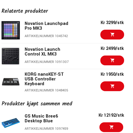
MIDI over USB
Hva er i esken
Relaterte produkter
ROTO-CONTROL-enhet
Kr 3299/stk
Novation Launchpad
Pro MK3
USB-C strømadapter 5V (15W)
USB-C-kabel
ARTIKKELNUMMER 1045742
Bæreveske og kabelstrips
Kr 2499/stk
Novation Launch
Raskstartguide
Control XL MK3
ARTIKKELNUMMER 1091307
KORG nanoKEY-ST
Kr 1950/stk
USB Controller
Keyboard
ARTIKKELNUMMER 1048405
Kr 5250/stk
ARTURIA Keylab 49
Produkter kjøpt sammen med
Mk3 Black
Kr 12192/stk
ARTIKKELNUMMER 1086606
GS Music Bree6
Desktop Blue
Kr 5250/stk
ARTURIA Keylab 49
ARTIKKELNUMMER 1097459