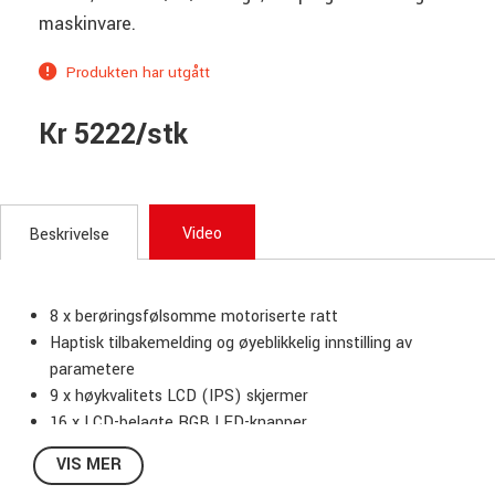
maskinvare.
Produkten har utgått
Kr 5222/stk
Video
Beskrivelse
8 x berøringsfølsomme motoriserte ratt
Haptisk tilbakemelding og øyeblikkelig innstilling av
parametere
9 x høykvalitets LCD (IPS) skjermer
16 x LCD-belagte RGB LED-knapper
2 x USB-C-porter (Data + Power)
VIS MER
MIDI inn/ut/through, 5-pinners MIDI DIN