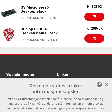
Mk3 White
Kr 12192
ARTIKKELNUMMER 1086605
GS Music Bree6
Desktop Black
Kr 4795/stk
ARTURIA Keylab
ARTIKKELNUMMER 1097465
Essential 88 mk3 White
Kr 209/pk
ARTIKKELNUMMER 1084295
Dunlop EVHP07
Frankenstein 6-Pack
ARTURIA Keylab
Kr 4650/stk
ARTIKKELNUMMER 1075474
Essential-88 USB/MIDI
Controller keyboard
Gibson Falcon 20W
Kr 28751
ARTIKKELNUMMER 1064012
1x12 Combo Cream
Bronco, Oxblood Grille
ARTURIA Keylab-mkII-
Kr 6395/stk
ARTIKKELNUMMER 1094034
61 Black USB
Controller Keyboard
Kr 25890/stk
Sosiale medier
Linker
Erica Synths SYNTRX II
ARTIKKELNUMMER 1056854
×
ARTIKKELNUMMER 1076565
Facebook
Om Oss
Dette nettstedet bruker
informasjonskapsler
Kontakt oss
Instagram
Kr 4198/stk
Pioneer DDJ-FLX4
NORWEGIAN
Vi bruker informasjonskapsler for å tilpasse innhold, annonser og
Kjøpsvilkår
analysere trafikken vår. Vi deler også informasjon om din bruk av
ARTIKKELNUMMER 1078569
ENGLISH
nettstedet vårt med våre annonserings- og analysepartnere som kan
Butikken