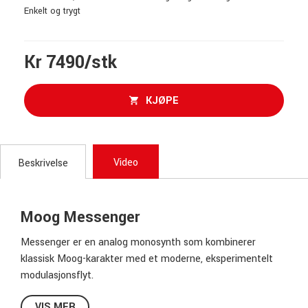
Enkelt og trygt
Kr 7490/stk
KJØPE
Video
Beskrivelse
Moog Messenger
Messenger er en analog monosynth som kombinerer
klassisk Moog-karakter med et moderne, eksperimentelt
modulasjonsflyt.
Utstyrt med to VCO-er med kontinuerlig varierende
VIS MER