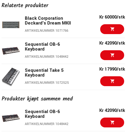
Hard sync: oscillator 1 syncer til oscillator 2
Relaterte produkter
Lavfrekvensmodus (oscillator 2)
Keyboard tracking på/av (oscillator 2)
Kr 60000/stk
Black Corporation
MIXER
Deckard's Dream MKII
ARTIKKELNUMMER 1071766
Oscillator 1 mengde
Oscillator 2 mengde
Kr 42090/stk
Sequential OB-6
Keyboard
Hvit støy mengde
LOW-PASS FILTER
ARTIKKELNUMMER 1048442
Kr 17990/stk
Sequential Take 5
Fire-pols, resonant, lav-pass filter per stemme
Keyboard
Bytt mellom autentiske versjoner av Prophet-5 Rev1/2
ARTIKKELNUMMER 1072525
filter og Prophet-5 Rev3 filter
Rev1/2 filter er et Dave Rossum-designet 2140, den
Kr 41490/stk
Sequential Prophet 6
Produkter kjøpt sammen med
moderne motparten til den originale 2040-filteret funnet
Keyboard
i Prophet-5 Rev1 og Rev2
ARTIKKELNUMMER 1044850
Kr 42090/stk
Sequential OB-6
Rev3 filter er et Doug Curtis-designet CEM 3320
Keyboard
Filteret kan drives inn i selvoscillasjon med Resonance-
Kr 28490/stk
Sequential Prophet
ARTIKKELNUMMER 1048442
REV2 8-Voice
kontrollen