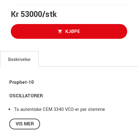
Kr 53000/stk
KJØPE
Beskrivelse
Prophet-10
OSCILLATORER
To autentiske CEM 3340 VCO-er per stemme
Simultant valgbare bølgeformer. Oscillator A: savtann,
VIS MER
pulserende. Oscillator B: savtann, trekant, pulserende.
Pulse width per oscillator