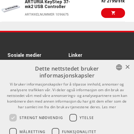
Kr 2199/stk
ARTURIA KeyStep 37-
Polyfonisk step-sequencer med pattern chaining; opptak
mk2 USB Controller
Kr 1175/stk
av arp til sekvens; opptil 64 trinn
ARTURIA Minilab 3 WH
ARTIKKELNUMMER 1096675
16-modus arpeggiator (inkl. Poly, Walk, Pattern,
ARTIKKELNUMMER 1078128
Random); Phrase Arp omdanner mønstre til notene du
spiller
Kr 1250/stk
Akai MPK Miniplay mk3
Transport og tap/hold; sanntids- eller step/u-kvantisert
opptak
ARTIKKELNUMMER 1075007
Sosiale medier
Linker
2 kapasitive berøringsstriper for pitch-bend og
modulering
Kr 1175/stk
ARTURIA Minilab 3
×
Facebook
Om Oss
Dette nettstedet bruker
Champagne
Live-kontroller inkl. gate-length og ytelsesglidebrytere for
informasjonskapsler
justeringer i sanntid
Kontakt oss
Instagram
ARTIKKELNUMMER 1094419
NORWEGIAN
Akkord- og skalamoduser
Vi bruker informasjonskapsler for å tilpasse innhold, annonser og
Kjøpsvilkår
analysere trafikken vår. Vi deler også informasjon om din bruk av
USB-C-buss-strøm / MIDI (klassekompatibel)
ENGLISH
nettstedet vårt med våre annonserings- og analysepartnere som kan
MIDI DIN inn/ut + 3,5 mm synkronisering inn/ut
Butikken
kombinere den med annen informasjon du har gitt dem eller som de
CV/Gate-utganger: Pitch, Gate, Mod 1, Mod 2 (kan
har samlet inn fra din bruk av tjenestene deres.
Les mer
Varemerker
tilordnes: velocity, aftertouch, wheel og mer)
STRENGT NØDVENDIG
YTELSE
Sustain-/expressionpedalinngang (TRS)
Kontakt
Strømbryter + Kensington-låsespor
MÅLRETTING
FUNKSJONALITET