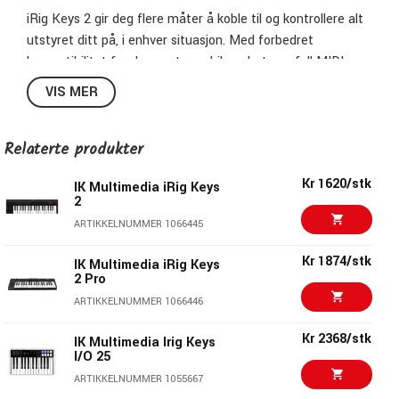
iRig Keys 2 gir deg flere måter å koble til og kontrollere alt
utstyret ditt på, i enhver situasjon. Med forbedret
kompatibilitet for de nyeste mobile enhetene, full MIDI-
inngang og -utgang, flere strømalternativer, en fylt
VIS MER
programvarepakke og et stilig nytt utseende, er disse nye
og forbedrede kontrollerene klare til å spille når du er.
Relaterte produkter
Kr 1620/stk
IK Multimedia iRig Keys
2
ARTIKKELNUMMER 1066445
Kr 1874/stk
IK Multimedia iRig Keys
2 Pro
ARTIKKELNUMMER 1066446
Kr 2368/stk
IK Multimedia Irig Keys
I/O 25
ARTIKKELNUMMER 1055667