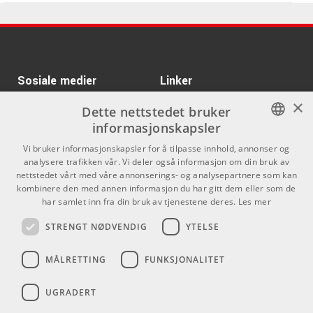
Aquamarine
ARTIKKELNUMMER 1095731
Kr 1985
iCON Pro Audio Artist
49X
ARTIKKELNUMMER 1095851
Sosiale medier
Linker
×
Kr 1515
iCON Pro Audio Artist
Facebook
Om Oss
Dette nettstedet bruker
37X
informasjonskapsler
Kontakt oss
Instagram
ARTIKKELNUMMER 1095850
NORWEGIAN
Vi bruker informasjonskapsler for å tilpasse innhold, annonser og
Kjøpsvilkår
analysere trafikken vår. Vi deler også informasjon om din bruk av
Kr 1175/stk
ARTURIA Minilab 3
ENGLISH
nettstedet vårt med våre annonserings- og analysepartnere som kan
Champagne
Butikken
kombinere den med annen informasjon du har gitt dem eller som de
ARTIKKELNUMMER 1094419
har samlet inn fra din bruk av tjenestene deres.
Les mer
Varemerker
STRENGT NØDVENDIG
YTELSE
Kontakt
MÅLRETTING
FUNKSJONALITET
Telefon - 22 80 53 00
E-mail -
butikk@dlxmusic.no
UGRADERT
Thorvald Meyers Gate 33A