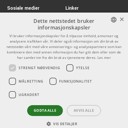
ARTIKKELNUMMER 1046922
Electronics verdens eneste mikrofonprodusent som
Sosiale medier
Linker
samarbeider med Mr. Rupert Neve - uten tvil det mest
Kr 515/stk
×
kjente navnet i opptaksutstyrets historie.
Tourtek TM30
Facebook
Om Oss
Dette nettstedet bruker
I sortimentet finner du massevis av mikrofoner av høy
informasjonskapsler
ARTIKKELNUMMER 1016857
Kontakt oss
Instagram
kvalitet & tilbehør for både live- og studiobruk.
NORWEGIAN
Vi bruker informasjonskapsler for å tilpasse innhold, annonser og
Kjøpsvilkår
Kr 2755/stk
analysere trafikken vår. Vi deler også informasjon om din bruk av
Boss VE-2 Vocal
ENGLISH
Harmonist
nettstedet vårt med våre annonserings- og analysepartnere som kan
Butikken
kombinere den med annen informasjon du har gitt dem eller som de
ARTIKKELNUMMER 1041882
har samlet inn fra din bruk av tjenestene deres.
Les mer
Varemerker
Kr 895/stk
STRENGT NØDVENDIG
YTELSE
Samson MBA28
Kontakt
ARTIKKELNUMMER 1052380
MÅLRETTING
FUNKSJONALITET
Telefon - 22 80 53 00
Kr 195/stk
AMP PM-4/10
E-mail -
butikk@dlxmusic.no
UGRADERT
Thorvald Meyers Gate 33A
ARTIKKELNUMMER 1001279
0555 Oslo
GODTA ALLE
AVVIS ALLE
VIS DETALJER