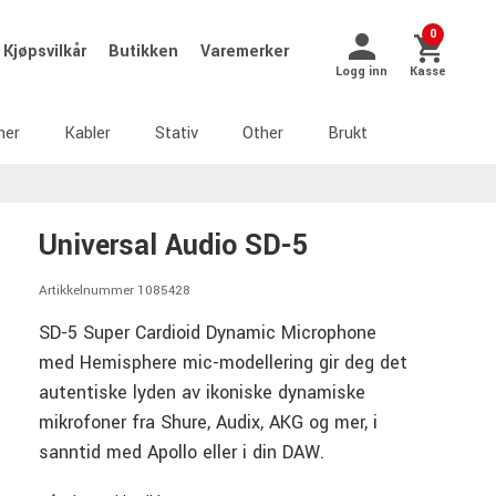
0
Kjøpsvilkår
Butikken
Varemerker
Logg inn
Kasse
ner
Kabler
Stativ
Other
Brukt
Universal Audio SD-5
Artikkelnummer 1085428
SD-5 Super Cardioid Dynamic Microphone
med Hemisphere mic-modellering gir deg det
autentiske lyden av ikoniske dynamiske
mikrofoner fra Shure, Audix, AKG og mer, i
sanntid med Apollo eller i din DAW.