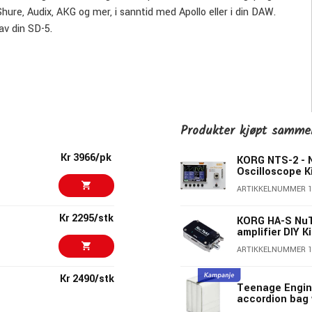
ure, Audix, AKG og mer, i sanntid med Apollo eller i din DAW.
av din SD-5.
re og andre lavfrekvente kilder og instrumenter
miske og båndmikrofoner fra Sennheiser og Beyerdynamic*
om den opprettholder lavfrekvent tilstedeværelse
Produkter kjøpt samm
Kr 3966/pk
KORG NTS-2 - 
Oscilloscope K
ARTIKKELNUMMER 1
Kr 2295/stk
KORG HA-S Nu
amplifier DIY Ki
ARTIKKELNUMMER 1
Kr 2490/stk
Teenage Engine
accordion bag 