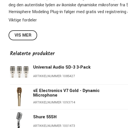
deg den autentiske lyden av ikoniske dynamiske mikrofoner fra Sh
Hemisphere Modeling Plug-in følger med gratis ved registrering 
Viktige fordeler
Supercardioid dynamisk mikrofon for kickdrums, bassforsterke
VIS MER
Hemisphere mic-modellering gir deg lydene av ikoniske dyna
Supercardioid polar pattern avviser off-axis lyder samtidig s
Relaterte produkter
Håndvalgte dynamiske kapsler som tåler ekstrem SPL
Inkluderer integrert standfeste og oppbevaringspose
Universal Audio SD-3 3-Pack
Robust konstruksjon i metall og stilig UA-håndverk
ARTIKKELNUMMER 1085427
sE Electronics V7 Gold - Dynamic
Microphone
ARTIKKELNUMMER 1093714
Shure 55SH
ARTIKKELNUMMER 1001473