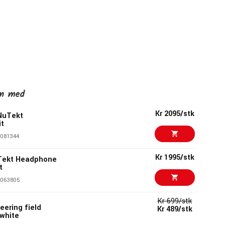
en med
Kr 2095/stk
NuTekt
it
081344
Kr 1995/stk
Tekt Headphone
t
063805
Kr 699/stk
ering field
Kr 489/stk
white