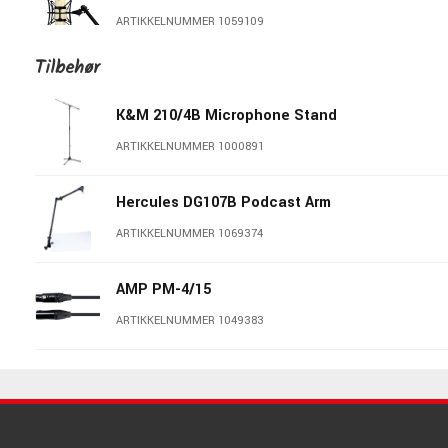
ARTIKKELNUMMER 1059109
Tilbehør
Warm Audio WA-47
ARTIKKELNUMMER 1054883
K&M 210/4B Microphone Stand
ARTIKKELNUMMER 1000891
Austrian Audio OC818 Black
ARTIKKELNUMMER 1079283
Hercules DG107B Podcast Arm
ARTIKKELNUMMER 1069374
sE Electronics Z5600a II
ARTIKKELNUMMER 1063436
AMP PM-4/15
ARTIKKELNUMMER 1049383
sE Electronics T2 Matched Pair
ARTIKKELNUMMER 1085636
sE Electronics RF PRO
ARTIKKELNUMMER 1063418
Warm Audio WA-8000