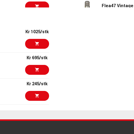
Flea47 Vintage
ARTIKKELNUMMER 1
Kr 9913/stk
Warm Audio WA
Kr 1025/stk
ARTIKKELNUMMER 1
Kr 10740/stk
AKG The Tube
Kr 695/stk
ARTIKKELNUMMER 1
Kr 12275/stk
Austrian Audio
Kr 245/stk
Plus - Stereo S
ARTIKKELNUMMER 1
Kr 12695/par
Neumann TLM10
Kr 2225/stk
ARTIKKELNUMMER 1
Kr 12890/stk