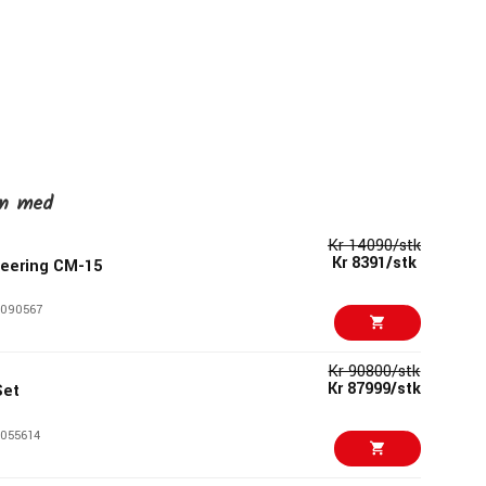
en med
Kr 14090/stk
Kr 8391/stk
eering CM-15
090567
Kr 90800/stk
Kr 87999/stk
Set
055614