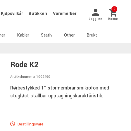
0
Kjøpsvilkår
Butikken
Varemerker
Logg inn
Kasse
ner
Kabler
Stativ
Other
Brukt
Rode K2
Artikkelnummer 1002490
Rørbestykked 1" stormembransmikrofon med
stegløst ställbar upptagningskaraktäristik.
Bestillingsvare