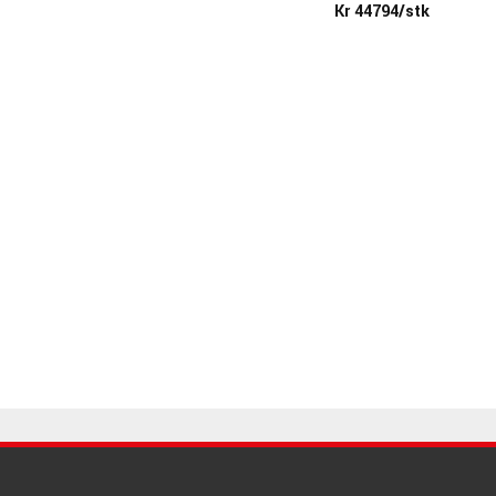
Kr 44794/stk
067314
Kr 6404/stk
-87 R2 Nickel
067250
Kr 24900/stk
079072
Kr 19590/stk
 OC818 Dual Set
et
067918
Kr 9584/stk
2NI Studio Set
031625
Kr 51195