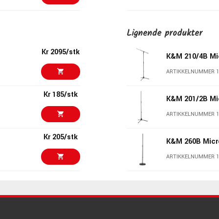
Kr 899/stk
K&M 23966
Lignende produkter
ARTIKKELNUMMER 1
Kr 2095/stk
K&M 210/4B Mi
Kr 795/stk
AMP PM-4/03
ARTIKKELNUMMER 1
ARTIKKELNUMMER 1
Kr 185/stk
K&M 201/2B Mi
Kr 715/stk
Audient iD14 Mk
ARTIKKELNUMMER 1
ARTIKKELNUMMER 1
Kr 205/stk
K&M 260B Micr
Kr 910/stk
K&M 23250 Tab
stand
ARTIKKELNUMMER 1
ARTIKKELNUMMER 
Kr 1295/stk
K&M 210/9W Mi
Kr 825/stk
sE Electronics
ARTIKKELNUMMER 1
ARTIKKELNUMMER 1