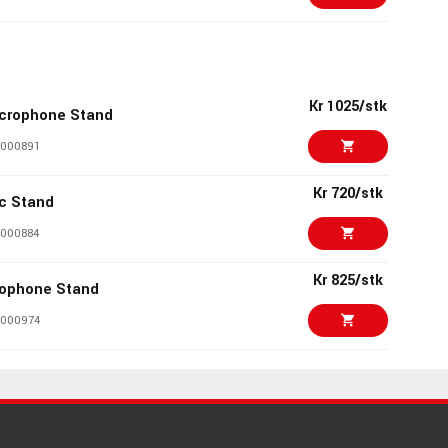
Kr 525/stk
000954
Kr 1025/stk
crophone Stand
Kr 155/stk
000891
046332
Kr 720/stk
c Stand
Kr 2731/stk
II
000884
068162
Kr 825/stk
ophone Stand
Kr 495/stk
le microphone
000974
1039732
Kr 1125/stk
c stand white
Kr 1225/stk
 DM2
059847
073945