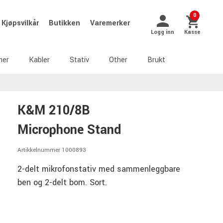
0
Kjøpsvilkår
Butikken
Varemerker
Logg inn
Kasse
ner
Kabler
Stativ
Other
Brukt
K&M 210/8B
Microphone Stand
Artikkelnummer 1000893
2-delt mikrofonstativ med sammenleggbare
ben og 2-delt bom. Sort.