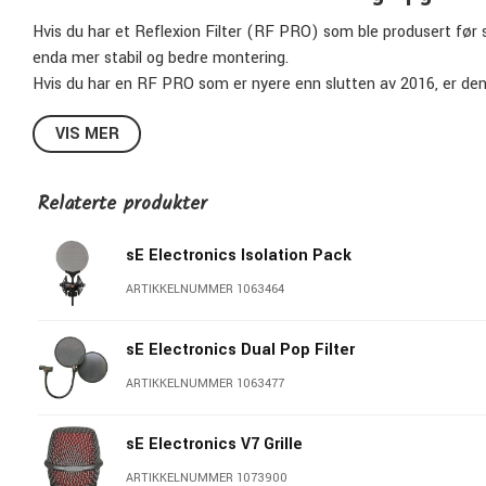
Hvis du har et Reflexion Filter (RF PRO) som ble produsert før
enda mer stabil og bedre montering.
Hvis du har en RF PRO som er nyere enn slutten av 2016, er denn
videre.
VIS MER
Spesifikasjoner:
Farge
: Børstet stål
Relaterte produkter
Materiale
: Metall
Gjengeadapter inkludert
sE Electronics Isolation Pack
Oppgraderingssett for Reflexion Filter RF PRO eldre enn 201
ARTIKKELNUMMER 1063464
Denne holderen er original på RF PRO nyere enn slutten av 2
Pris pr stk
sE Electronics Dual Pop Filter
ARTIKKELNUMMER 1063477
sE Electronics - Stor favoritt hos lydteknikere verd
sE Electronics V7 Grille
SE Electronics ble grunnlagt i 2000 av Siwei Zou og har raskt vo
tilbehør. I motsetning til mange andre produsenter i bransjen, er
ARTIKKELNUMMER 1073900