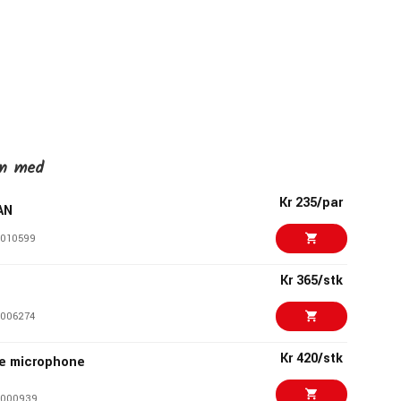
en med
Kr 235/par
AN
010599
Kr 365/stk
006274
Kr 420/stk
e microphone
1000939