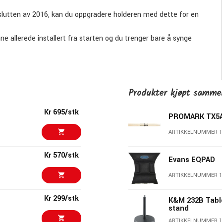
 slutten av 2016, kan du oppgradere holderen med dette for en
e allerede installert fra starten og du trenger bare å synge
Produkter kjøpt samm
Kr 695/stk
PROMARK TX5
6
ARTIKKELNUMMER 1
016
Kr 570/stk
Evans EQPAD
ARTIKKELNUMMER 1
en over
Kr 299/stk
K&M 232B Tabl
kst til en internasjonalt respektert produsent av mikrofoner og
stand
 sE Electronics fortsatt familieeid og administrert av en gruppe
ARTIKKELNUMMER 