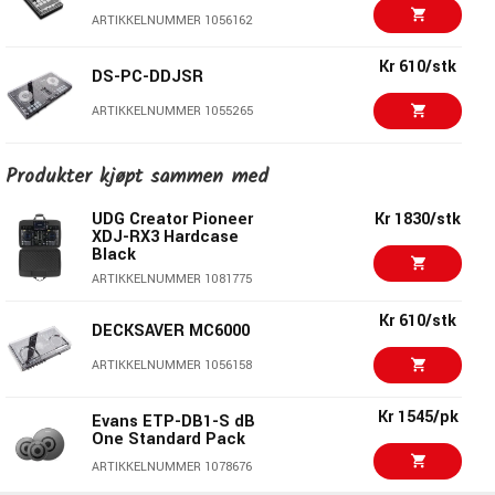
ARTIKKELNUMMER 1056162
Kr 610/stk
DS-PC-DDJSR
ARTIKKELNUMMER 1055265
Ibanez 2LE2-B Bridge
Kr 150/stk
Produkter kjøpt sammen med
Height Adjustment
Screw Edge
UDG Creator Pioneer
Kr 1830/stk
ARTIKKELNUMMER 1077830
XDJ-RX3 Hardcase
Black
Kr 195/par
PROMARK TX747BW
ARTIKKELNUMMER 1081775
ARTIKKELNUMMER 1007888
Kr 610/stk
DECKSAVER MC6000
Kr 275/stk
Evans 14" S14H30 Hazy
ARTIKKELNUMMER 1056158
300 Snare Side
ARTIKKELNUMMER 1008164
Kr 1545/pk
Evans ETP-DB1-S dB
One Standard Pack
Kr 235/stk
Sennheiser HD25
ARTIKKELNUMMER 1078676
Cable