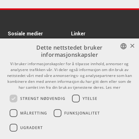
ARTIKKELNUMMER 1008320
Kr 590/stk
DS-PC-DRUMBRUTE
Kr 249/par
ARTIKKELNUMMER 1055276
PROMARK TXPCW
ARTIKKELNUMMER 1024707
Kr 575/stk
EVANS RF12G REAL
Sosiale medier
Linker
FEEL
×
Facebook
Om Oss
Dette nettstedet bruker
ARTIKKELNUMMER 1052175
informasjonskapsler
Kontakt oss
Instagram
Kr 999/pk
Daddario J1010 1/8M
NORWEGIAN
Vi bruker informasjonskapsler for å tilpasse innhold, annonser og
CELLO
Kjøpsvilkår
analysere trafikken vår. Vi deler også informasjon om din bruk av
ENGLISH
ARTIKKELNUMMER 1061937
nettstedet vårt med våre annonserings- og analysepartnere som kan
Butikken
kombinere den med annen informasjon du har gitt dem eller som de
Kr 530/stk
DECKSAVER NI
har samlet inn fra din bruk av tjenestene deres.
Les mer
Varemerker
KONTROL D2
STRENGT NØDVENDIG
YTELSE
ARTIKKELNUMMER 1056162
Kontakt
Kr 655/stk
MÅLRETTING
FUNKSJONALITET
Evans B22G1 22"
Coated Bass
Telefon - 22 80 53 00
E-mail -
butikk@dlxmusic.no
ARTIKKELNUMMER 1058820
UGRADERT
Thorvald Meyers Gate 33A