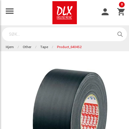
0
Hjem
Other
Tape
Product_640452