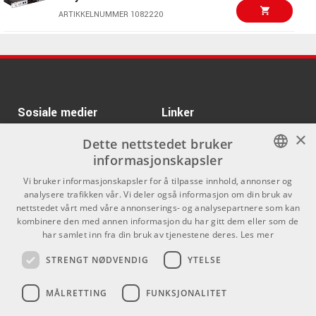
IK Multimedia iLoud
Kr 3503/stk
Enhetstilkobling: Mini-DIN
ARTIKKELNUMMER 1082220
Micro Monitor Pro
Størrelse: 166 mm x 92 mm x 43 mm
Single
Vekt: 325 g (batterier ikke inkludert)
Kr 3621/stk
Spectrasonics
ARTIKKELNUMMER 1086487
Keyscape
Kr 3290/pk
IK Multimedia iLoud
ARTIKKELNUMMER 1050267
Micro Monitor White
Kr 23601/stk
ARTIKKELNUMMER 1064379
Teenage Engineering
Sosiale medier
Linker
OP-XY
×
ARTIKKELNUMMER 1090563
Facebook
Om Oss
Dette nettstedet bruker
informasjonskapsler
Kontakt oss
Instagram
Kr 20890/stk
Teenage Engineering
NORWEGIAN
OP-1 field
Vi bruker informasjonskapsler for å tilpasse innhold, annonser og
Kjøpsvilkår
analysere trafikken vår. Vi deler også informasjon om din bruk av
ARTIKKELNUMMER 1077314
ENGLISH
nettstedet vårt med våre annonserings- og analysepartnere som kan
Butikken
kombinere den med annen informasjon du har gitt dem eller som de
Kr 2050/stk
Audio-Technica ATH-
har samlet inn fra din bruk av tjenestene deres.
Les mer
Varemerker
R50X
STRENGT NØDVENDIG
YTELSE
ARTIKKELNUMMER 1092362
Kontakt
Kr 1555/stk
MÅLRETTING
FUNKSJONALITET
Kenton MIDI Thru 12
Telefon - 22 80 53 00