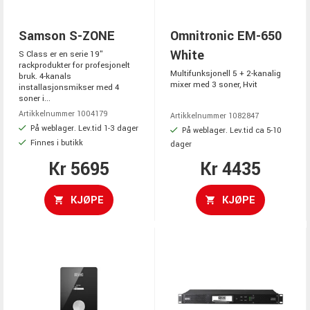
Samson S-ZONE
Omnitronic EM-650
White
S Class er en serie 19"
rackprodukter for profesjonelt
Multifunksjonell 5 + 2-kanalig
bruk. 4-kanals
mixer med 3 soner, Hvit
installasjonsmikser med 4
soner i...
Artikkelnummer 1004179
Artikkelnummer 1082847
På weblager. Lev.tid 1-3 dager
På weblager. Lev.tid ca 5-10
Finnes i butikk
dager
Kr 5695
Kr 4435
KJØPE
KJØPE