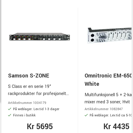
Samson S-ZONE
Omnitronic EM-650
White
S Class er en serie 19"
rackprodukter for profesjonelt
Multifunksjonell 5 + 2-ka
bruk. 4-kanals
mixer med 3 soner, Hvit
Artikkelnummer
1004179
installasjonsmikser med 4 soner
På weblager. Lev.tid 1-3 dager
Artikkelnummer
1082847
i stereo.
Finnes i butikk
På weblager. Lev.tid ca 5-1
Kr 5695
Kr 4435