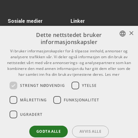
Sosiale medier
Linker
×
Facebook
Om Oss
Dette nettstedet bruker
informasjonskapsler
Kontakt oss
Instagram
NORWEGIAN
Vi bruker informasjonskapsler for å tilpasse innhold, annonser og
Kjøpsvilkår
analysere trafikken vår. Vi deler også informasjon om din bruk av
ENGLISH
nettstedet vårt med våre annonserings- og analysepartnere som kan
Butikken
kombinere den med annen informasjon du har gitt dem eller som de
har samlet inn fra din bruk av tjenestene deres.
Les mer
Varemerker
STRENGT NØDVENDIG
YTELSE
Kontakt
MÅLRETTING
FUNKSJONALITET
Telefon - 22 80 53 00
E-mail -
butikk@dlxmusic.no
UGRADERT
Thorvald Meyers Gate 33A
0555 Oslo
GODTA ALLE
AVVIS ALLE