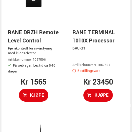
RANE DRZH Remote
RANE TERMINAL
Level Control
1010X Processor
Fjernkontroll for nivåstyring
BRUKT!
med kildeselector
Artikkelnummer 1057596
Artikkelnummer 1057597
På weblager. Lev.tid ca 5-10
Bestillingsvare
dager
Kr 1565
Kr 23450
KJØPE
KJØPE