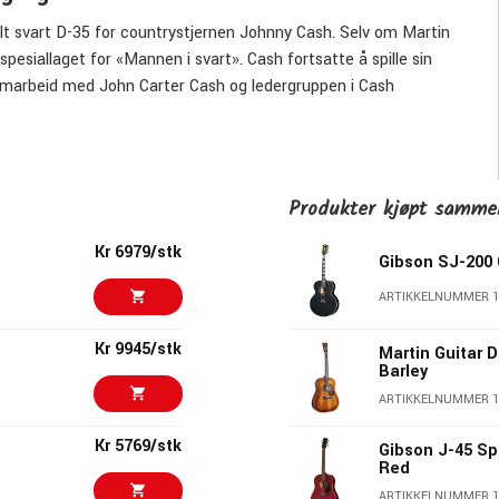
elt svart D-35 for countrystjernen Johnny Cash.
Selv om Martin
 spesiallaget for «Mannen i svart».
Cash fortsatte å spille sin
samarbeid med John Carter Cash og ledergruppen i Cash
ert med Jett black høytrykkslaminat (HPL) på toppen, baksiden
dette instrumentet et spesiallaget gripebrett med innlagt
 etiketten.
Denne modellen leveres med Fishman® MX-
 strenget med Martins Authentic Acoustic Lifespan® 2.0-
Produkter kjøpt samm
og spillbar gitar for alle som ønsker å hedre arven etter den
Kr 6979/stk
Gibson SJ-200
ARTIKKELNUMMER 
Kr 9945/stk
Martin Guitar 
Barley
ARTIKKELNUMMER 1
Kr 5769/stk
Gibson J-45 Sp
Red
ARTIKKELNUMMER 1