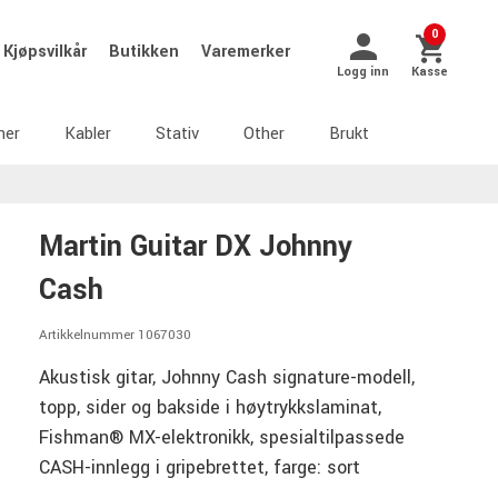
0
Kjøpsvilkår
Butikken
Varemerker
Logg inn
Kasse
ner
Kabler
Stativ
Other
Brukt
Martin Guitar DX Johnny
Cash
Artikkelnummer 1067030
Akustisk gitar, Johnny Cash signature-modell,
topp, sider og bakside i høytrykkslaminat,
Fishman® MX-elektronikk, spesialtilpassede
CASH-innlegg i gripebrettet, farge: sort