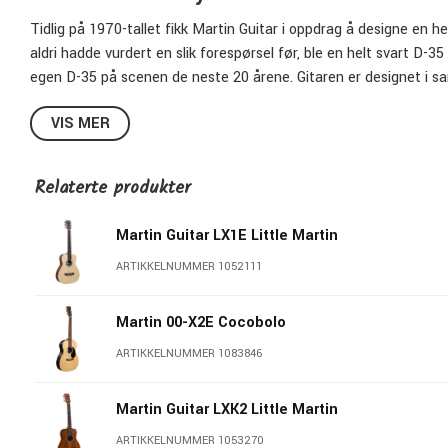
Tidlig på 1970-tallet fikk Martin Guitar i oppdrag å designe en h
aldri hadde vurdert en slik forespørsel før, ble en helt svart D-35
egen D-35 på scenen de neste 20 årene.
Gitaren er designet i 
Foundation, og har en klassisk Dreadnought-kroppsform konstru
VIS MER
og sidene.
I likhet med den forrige jubileumsutgaven inkluderer 
stjerner og «CASH»-logoen.
Johnny Cashs signatur er på buen og
elektronikk og en myk gigbag brodert med «CASH»-logoen, og er
Relaterte produkter
strenger.
DX Johnny Cash ble designet for å være en tilgjengelig 
legendariske musikeren.
Martin Guitar LX1E Little Martin
ARTIKKELNUMMER 1052111
Dreadnought: D-14 Fret
Martin 00-X2E Cocobolo
Finish Top: None
ARTIKKELNUMMER 1083846
Laminert lokk
X-Bracing
Laminerte sider og bunn
Martin Guitar LXK2 Little Martin
25.4" Skala
ARTIKKELNUMMER 1053270