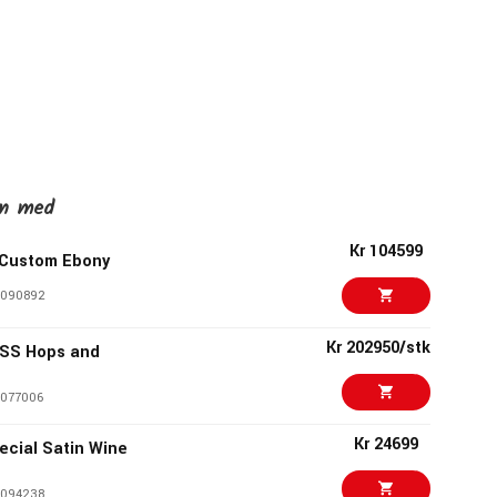
en med
Kr 104599
 Custom Ebony
1090892
Kr 202950/stk
DSS Hops and
077006
Kr 24699
ecial Satin Wine
094238