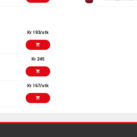
Kr 45442/stk
Martin Guitar 
ARTIKKELNUMMER 1
Kr 193/stk
Kr 59400/stk
Martin Guitar 
ARTIKKELNUMMER 1
Kr 245
Kr 56450/stk
Martin Guitar 
StreetLegend
ARTIKKELNUMMER 1
Kr 167/stk
Kr 31006/stk
Martin Guitar 
ARTIKKELNUMMER 1
Kr 150/stk
Kr 109500/stk
Gibson J-45 St
Natural VOS
ARTIKKELNUMMER 