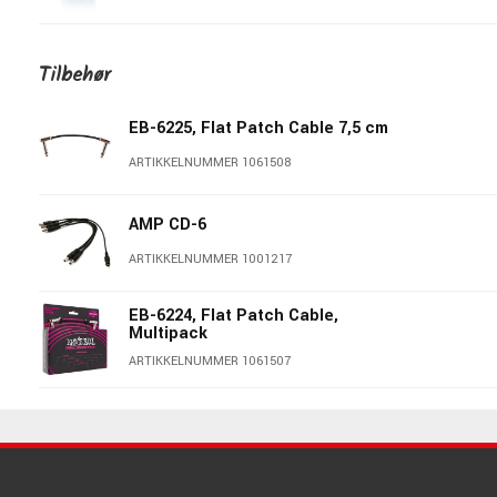
Citadel Plutonium Overdrive -
Total Bass Annihilator
Tilbehør
ARTIKKELNUMMER 1094445
EB-6225, Flat Patch Cable 7,5 cm
Orange Getaway Driver
ARTIKKELNUMMER 1061508
ARTIKKELNUMMER 1071019
AMP CD-6
Boss SD-1W Super Overdrive
ARTIKKELNUMMER 1001217
ARTIKKELNUMMER 1043132
EB-6224, Flat Patch Cable,
Multipack
VOX VE-ME Valvenergy Mystic
Edge
ARTIKKELNUMMER 1061507
ARTIKKELNUMMER 1066546
EB-6221, Flat Patch Cable 15 cm,
3-pack
Friedman Dirty Shirley OD
ARTIKKELNUMMER 1061505
ARTIKKELNUMMER 1092121