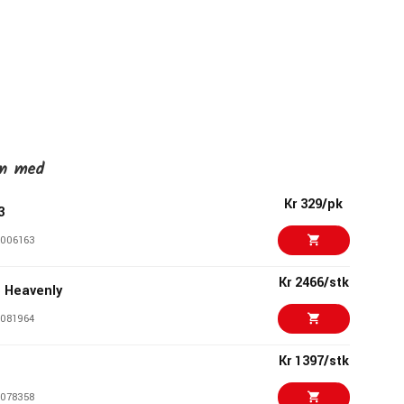
en med
Kr 329/pk
3
006163
Kr 2466/stk
o Heavenly
081964
Kr 1397/stk
078358