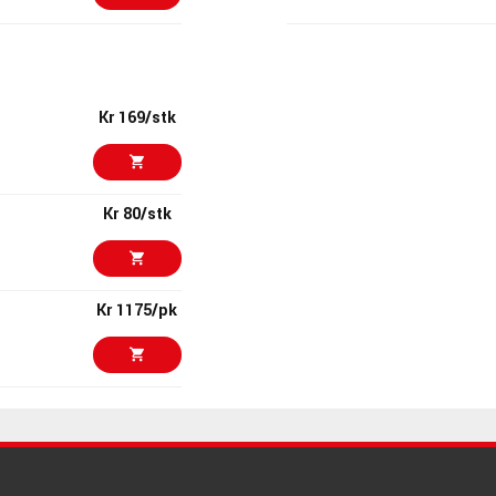
Kr 2089
Daddario ECG2
ARTIKKELNUMMER 1
Kr 169/stk
Kr 1499/stk
Daddario ECG2
ARTIKKELNUMMER 1
Kr 80/stk
Kr 2016/stk
Wampler Tumnu
ARTIKKELNUMMER 1
Kr 1175/pk
Kr 1999
Nord Stage 4 
ARTIKKELNUMMER 1
Kr 380/pk
Kr 2155
VOX AC15X Han
ARTIKKELNUMMER 