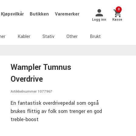
0
Kjøpsvilkår
Butikken
Varemerker
Logg inn
Kasse
ner
Kabler
Stativ
Other
Brukt
Wampler Tumnus
Overdrive
Artikkelnummer 1077967
En fantastisk overdrivepedal som også
brukes flittig av folk som trenger en god
treble-boost