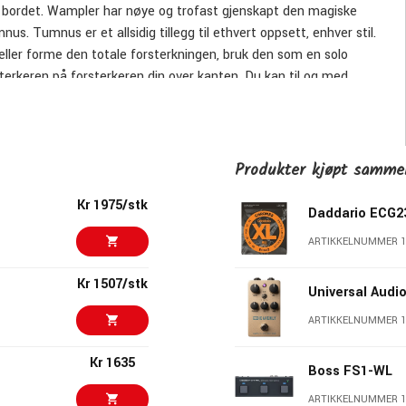
 ved bordet. Wampler har nøye og trofast gjenskapt den magiske
mnus. Tumnus er et allsidig tillegg til ethvert oppsett, enhver stil.
ller forme den totale forsterkningen, bruk den som en solo
sterkeren på forsterkeren din over kanten. Du kan til og med
alen ikke true bypass. I stedet, trofast mot originalen,
risk i sin egen rett. Tumnus' strømlinjeformede 3-
justere tonene dine, uansett hva oppgaven krever. Vi kommer ikke
t ut 60 år gamle dioder som gjør den perfekt, men vi kan si at
Produkter kjøpt samm
de deler som Brian valgte for å replikere den fantastiske tonen. La
Kr 1975/stk
tet sitt. Denne mindre versjonen glir inn og ut av utallige trange
Daddario ECG2
du ha det hele uten å måtte selge dine kjære utstyrsfølelser.
ARTIKKELNUMMER 1
men uten de vanlige oppblåste påstandene som ofte er
Kr 1507/stk
Universal Audi
ARTIKKELNUMMER 1
Kr 1635
Boss FS1-WL
ARTIKKELNUMMER 1