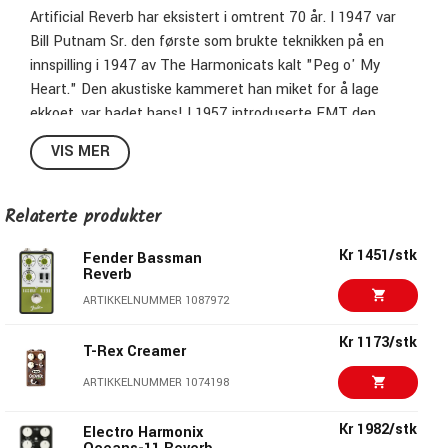
Artificial Reverb har eksistert i omtrent 70 år. I 1947 var
Bill Putnam Sr. den første som brukte teknikken på en
innspilling i 1947 av The Harmonicats kalt "Peg o' My
Heart." Den akustiske kammeret han miket for å lage
ekkoet, var badet hans! I 1957 introduserte EMT den
første Plate reverb, et skapstort 250 Kg ekko som kostet
VIS MER
en formue. I dag, heldigvis for oss alle, kan studio-kvalitets
ekko være plassert i en kompakt stompbox og til en pris
alle musikere har råd til.
Relaterte produkter
Kr 1451/stk
Fender Bassman
Reverb
The Black Sheep ThreeVerb
pedal er en digital Reverb
ARTIKKELNUMMER 1087972
pedal med tre forskjellige lydbilder, Room, Spring og
Kr 1173/stk
Shimmer. Room og Spring dekker de fleste av dine
T-Rex Creamer
grunnleggende behov, Shimmer tilbyr en mer
ARTIKKELNUMMER 1074198
eksperimentell form for atmosfærisk ekko. Pedalen er
utrolig enkel å bruke og har tre enkle justeringsknapper for
Kr 1982/stk
Electro Harmonix
Mix, Tone og Decay som du kan justere til du er fornøyd