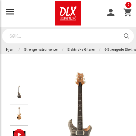
0
Hjem
Strengeinstrumenter
Elektriske Gitarer
6-Strengede Elektri