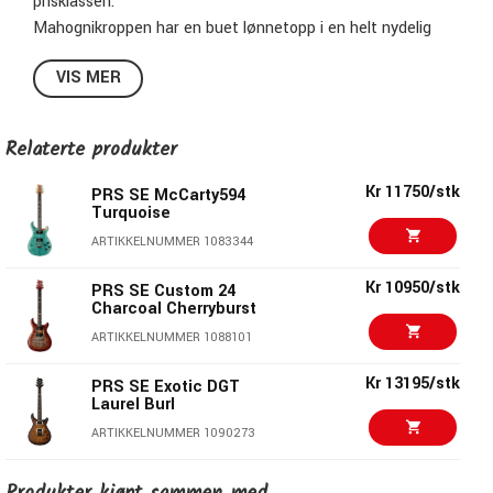
prisklassen.
Mahognikroppen har en buet lønnetopp i en helt nydelig
finish. Halsen er av mahogni med gripebrett i palisander og
VIS MER
PRS klassiske Bird-innlegg.
SE McCarty 594 singlecut er en gitar som kan levere både
en fet humbucker-lyd og en klassisk single coil-karakter
Relaterte produkter
med en kvalitet klar for turnè.
Kr 11750/stk
PRS SE McCarty594
Turquoise
ARTIKKELNUMMER 1083344
Kr 10950/stk
PRS SE Custom 24
Charcoal Cherryburst
ARTIKKELNUMMER 1088101
Kr 13195/stk
PRS SE Exotic DGT
Laurel Burl
ARTIKKELNUMMER 1090273
Kr 12450/stk
PRS SE Custom 24-08
Spesifikasjoner SE McCarty 594: