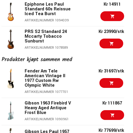
Epiphone Les Paul
Kr 14911
Body Material - Mahogany
Standard 60s Reissue
Iced Tea Burst
Finish - Gloss Nitrocellulose Lacquer
ARTIKKELNUMMER 1094039
Neck
Material - Mahogany
PRS S2 Standard 24
Kr 23990/stk
Profile - Vintage 50s
Mccarty Tobacco
Sunburst
Scale Length - 24.75" / 628.65mm
ARTIKKELNUMMER 1078589
Fingerboard Material - Rosewood
Fingerboard Radius - 12"
Produkter kjøpt sammen med
PRS SE DGT David
Kr 9399/stk
Grissom McCarty
Number Of Frets - 22
Tobacco Sunburst
Fender Am Tele
Kr 31697/stk
Frets - Medium Jumbo
ARTIKKELNUMMER 1079202
American Vintage II
Nut Material - Graph Tech
1977 Custom Rw
Olympic White
Nut Width - 1.7" / 43.053mm
Gibson Les Paul
Kr 24399
Standard 50s - Faded
ARTIKKELNUMMER 1077701
End of Board Width - 2.26" / 57.404mm
Vintage Tobacco Burst
Inlays - Acrylic Dots
ARTIKKELNUMMER 1094542
Gibson 1963 Firebird V
Kr 111867
Hardware
Heavy Aged Antique
Frost Blue
Gibson Les Paul
Kr 27490
Standard 50s Double
ARTIKKELNUMMER 1090961
Finish - Nickel
Trouble Vintage
Tobacco Burst
Kr 77699/stk
Gibson Les Paul 1957