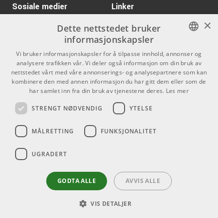
Kr 320/stk
Kyser KGEBA Electric
Sosiale medier
Linker
Red
Guitar Capo
ARTIKKELNUMMER 1090963
×
Facebook
Om Oss
Dette nettstedet bruker
ARTIKKELNUMMER 1003864
informasjonskapsler
Kontakt oss
Instagram
Kr 499/stk
Hercules GS412B-
NORWEGIAN
Vi bruker informasjonskapsler for å tilpasse innhold, annonser og
PLUS Guitar Stand
Kjøpsvilkår
analysere trafikken vår. Vi deler også informasjon om din bruk av
ENGLISH
ARTIKKELNUMMER 1060189
nettstedet vårt med våre annonserings- og analysepartnere som kan
Butikken
kombinere den med annen informasjon du har gitt dem eller som de
Kr 690/stk
Ernie Ball Musician's
har samlet inn fra din bruk av tjenestene deres.
Les mer
Varemerker
Tool Kit - 4114
STRENGT NØDVENDIG
YTELSE
ARTIKKELNUMMER 1047129
Kontakt
Gibson Guitar Lessons
Kr 836/stk
MÅLRETTING
FUNKSJONALITET
& Tuner App for IOS &
Telefon - 22 80 53 00
Android
E-mail -
butikk@dlxmusic.no
UGRADERT
ARTIKKELNUMMER 1078202
Thorvald Meyers Gate 33A
0555 Oslo
Kr 130/stk
AMP CR-10
GODTA ALLE
AVVIS ALLE
ARTIKKELNUMMER 1001210
VIS DETALJER