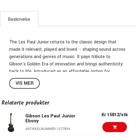
Beskrivelse
The Les Paul Junior returns to the classic design that
made it relevant, played and loved -- shaping sound across
generations and genres of music. It pays tribute to
Gibson's Golden Era of innovation and brings authenticity
back to life. Introduced as an affordable option for
students and beginners in 1954, the Les Paul Junior has
VIS MER
been embraced by musicians for over 60 years. The single
cutaway slab mahogany body, single dogear P-90 pickup,
single volume and tone controls all add up to a whole lot of
Relaterte produkter
guitar which is greater than the sum of its parts. The fat
Kr 15812/stk
50's-style neck profile and wraparound bridge add to the
Gibson Les Paul Junior
Ebony
equation for rock solid tone. Available in Tobacco Burst and
ARTIKKELNUMMER 1077894
the new Ebony finish with tortoise shell pickguard.