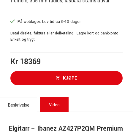
tremolo, 305 mm radius, låsbara stämskruvar
På weblager. Lev.tid ca 5-10 dager
Betal direkte, faktura eller delbetaling - Lagre kort og bankkonto -
Enkelt og trygt
Kr 18369
KJØPE
Video
Beskrivelse
Elgitarr – Ibanez AZ427P2QM Premium