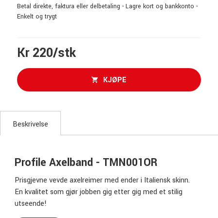
Betal direkte, faktura eller delbetaling - Lagre kort og bankkonto -
Enkelt og trygt
Kr 220/stk
KJØPE
Beskrivelse
Profile Axelband - TMN001OR
Prisgjevne vevde axelreimer med ender i Italiensk skinn.
En kvalitet som gjør jobben gig etter gig med et stilig
utseende!
Stegløst justerbar lengde slik at du kan finne den perfekte