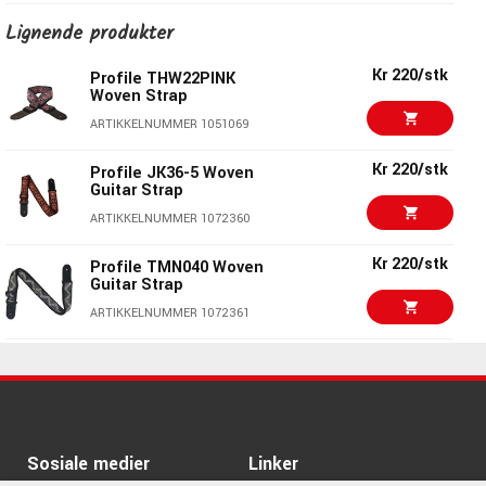
Kr 205/pk
MusicNomad MN204
Lignende produkter
The Nomad Tool set
ARTIKKELNUMMER 1080548
Kr 220/stk
Profile THW22PINK
Woven Strap
Kr 269/pk
MusicNomad MN124
Frine Fret Kit
ARTIKKELNUMMER 1051069
ARTIKKELNUMMER 1080536
Kr 220/stk
Profile JK36-5 Woven
Guitar Strap
Kr 165/pk
MusicNomad MN203
Microfiber Cloth 3pk
ARTIKKELNUMMER 1072360
ARTIKKELNUMMER 1080547
Kr 220/stk
Profile TMN040 Woven
Guitar Strap
ARTIKKELNUMMER 1072361
Kr 220/stk
Profile THW22BLU
Woven Strap
ARTIKKELNUMMER 1051070
Kr 220/stk
Profile TMN014 Woven
Sosiale medier
Linker
Strap