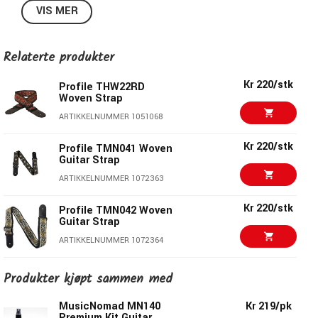
VIS MER
spillhøyden på din gitar.
Spesifikasjoner:
Relaterte produkter
Mønster:
Stripes
Kr 220/stk
Bredde:
5cm (2")
Profile THW22RD
Woven Strap
Minimum lengde:
95cm
ARTIKKELNUMMER 1051068
Maksimum lengde:
150cm
Materiale:
Tøy + Skinn
Kr 220/stk
Profile TMN041 Woven
Polstret & vevet
Guitar Strap
Pris per stykk
ARTIKKELNUMMER 1072363
Kr 220/stk
Profile TMN042 Woven
Profile - Prisverdige gitarrexelreimer!
Guitar Strap
ARTIKKELNUMMER 1072364
Profiles axelreimer er sannsynligvis de mest prisverdige på
markedet. At de i tillegg er håndlagde, av utrolig kvalitet &
Kr 299/stk
Profile GT41 Woven
Produkter kjøpt sammen med
finnes i mange deilige, kule & eksklusive mønstre, farger &
Guitar Strap
varianter gjør dem enda mer interessante.
ARTIKKELNUMMER 1077602
MusicNomad MN140
Kr 219/pk
Her finner du modeller håndlagde av fineste & mykeste
Premium Kit Guitar