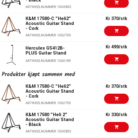
- Black
ARTIKKELNUMMER 1000853
K&M 17580-C "Heli2"
Kr 370/stk
Acoustic Guitar Stand
- Cork
ARTIKKELNUMMER 1062759
Kr 499/stk
Hercules GS412B-
PLUS Guitar Stand
ARTIKKELNUMMER 1060189
Produkter kjøpt sammen med
Kr 525/stk
Hercules GS415B-
PLUS Guitar Stand
K&M 17580-C "Heli2"
Kr 370/stk
ARTIKKELNUMMER 1060192
Acoustic Guitar Stand
- Cork
Kr 240/stk
K&M 17590 Guitar
ARTIKKELNUMMER 1062759
Stand
K&M 17580 "Heli 2"
Kr 330/stk
ARTIKKELNUMMER 1065579
Acoustic Guitar Stand
- Black
Kr 570/stk
K&M 17541-013-55
ARTIKKELNUMMER 1000853
Guitar Stand