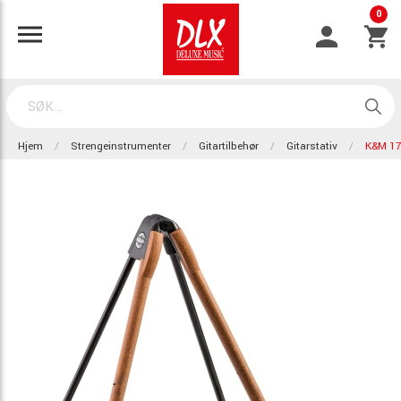
0
Hjem
Strengeinstrumenter
Gitartilbehør
Gitarstativ
K&M 17