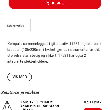
KJØPE
Beskrivelse
Kompakt sammenleggbart gitarstativ. 17581 er justerbar i
bredden (185-230mm) hvilket gjør at instrumenter av ulik
størrelse står stødig og sikkert. 17581 har også 2
integrerte plekterholdere.
For elgitar
VIS MER
Kork
Relaterte produkter
K&M 17580 "Heli 2"
Kr 330/stk
Acoustic Guitar Stand