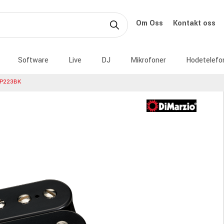
Om Oss
Kontakt oss
Software
Live
DJ
Mikrofoner
Hodetelefo
DP223BK