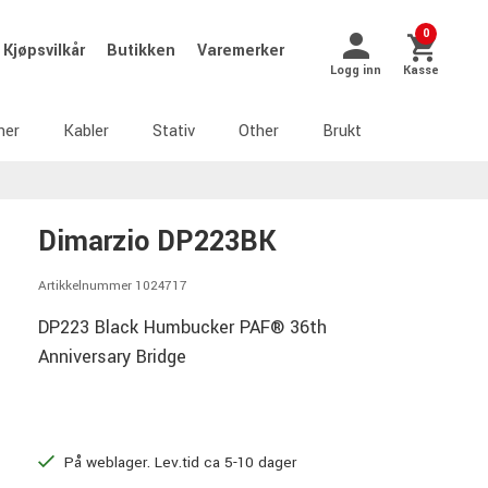
0
Kjøpsvilkår
Butikken
Varemerker
Logg inn
Kasse
ner
Kabler
Stativ
Other
Brukt
Dimarzio DP223BK
Artikkelnummer 1024717
DP223 Black Humbucker PAF® 36th
Anniversary Bridge
På weblager. Lev.tid ca 5-10 dager