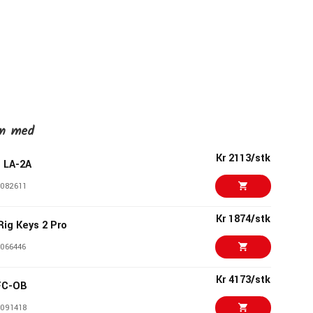
en med
Kr 2113/stk
o LA-2A
082611
Kr 1874/stk
Rig Keys 2 Pro
066446
Kr 4173/stk
FC-OB
091418