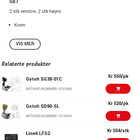
GB7
2 stk venstre, 2 stk høyre.
Krom
VIS MER
Relaterte produkter
Kr 550/pk
Gotoh SG38-01C
ARTIKKELNUMMER 1023682
Kr 520/pk
Gotoh SD90-SL
ARTIKKELNUMMER 1014043
Kr 554/stk
Line6 LFS2