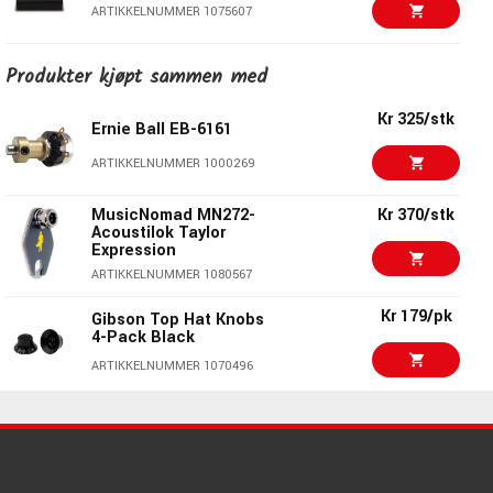
ARTIKKELNUMMER 1075607
Kr 450/pk
Produkter kjøpt sammen med
Daddario NYXL50105
ARTIKKELNUMMER 1071423
Kr 325/stk
Ernie Ball EB-6161
Kr 215
ARTIKKELNUMMER 1000269
Daddario XTABR1356
ARTIKKELNUMMER 1061802
MusicNomad MN272-
Kr 370/stk
Acoustilok Taylor
Expression
Kr 1140/stk
EMG 81-7-BK
ARTIKKELNUMMER 1080567
ARTIKKELNUMMER 1017949
Kr 179/pk
Gibson Top Hat Knobs
4-Pack Black
Kr 1475/stk
VOX BC108
ARTIKKELNUMMER 1070496
ARTIKKELNUMMER 1052826
Kr 550/pk
Gotoh SG38-01C
Kr 175/stk
Daddario EXL158
ARTIKKELNUMMER 1023682
ARTIKKELNUMMER 1008570