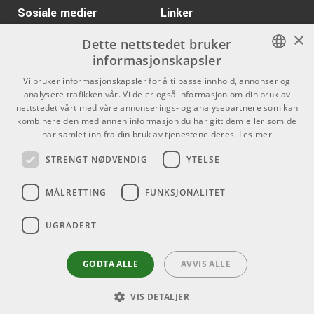
Kr 420/pk
Schaller Security Lock
Sosiale medier
Linker
Nickel
×
Facebook
Om Oss
ARTIKKELNUMMER 1001050
Dette nettstedet bruker
informasjonskapsler
Kontakt oss
Instagram
Kr 2230/pk
Schaller M6 Locking
NORWEGIAN
Vi bruker informasjonskapsler for å tilpasse innhold, annonser og
Chrome (6L)
Kjøpsvilkår
analysere trafikken vår. Vi deler også informasjon om din bruk av
ENGLISH
ARTIKKELNUMMER 1001033
nettstedet vårt med våre annonserings- og analysepartnere som kan
Butikken
kombinere den med annen informasjon du har gitt dem eller som de
Kr 499/pk
Schaller Security Lock
har samlet inn fra din bruk av tjenestene deres.
Les mer
Varemerker
Black Chrome
STRENGT NØDVENDIG
YTELSE
ARTIKKELNUMMER 1001026
Kontakt
Kr 324/stk
MÅLRETTING
FUNKSJONALITET
Dunlop Superpot
DSP250K Split
Telefon - 22 80 53 00
E-mail -
butikk@dlxmusic.no
ARTIKKELNUMMER 1057783
UGRADERT
Thorvald Meyers Gate 33A
0555 Oslo
GODTA ALLE
AVVIS ALLE
VIS DETALJER