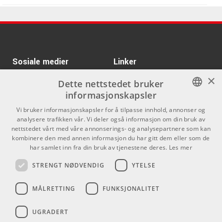
ARTIKKELNUMMER 1006123
Kr 999/pk
Daddario J1010 1/8M
CELLO
Kr 6565/stk
Ibanez SA360NQM-
ARTIKKELNUMMER 1061937
SPB
Kr 760/stk
ARTIKKELNUMMER 1065943
Sosiale medier
Daddario ECB82
Linker
×
ARTIKKELNUMMER 1008811
Facebook
Om Oss
Dette nettstedet bruker
informasjonskapsler
Kontakt oss
Instagram
Kr 4275/stk
IBANEZ GSR205BK
NORWEGIAN
Vi bruker informasjonskapsler for å tilpasse innhold, annonser og
Kjøpsvilkår
analysere trafikken vår. Vi deler også informasjon om din bruk av
ARTIKKELNUMMER 1006123
ENGLISH
nettstedet vårt med våre annonserings- og analysepartnere som kan
Butikken
kombinere den med annen informasjon du har gitt dem eller som de
Kr 530/stk
DECKSAVER NI
har samlet inn fra din bruk av tjenestene deres.
Les mer
Varemerker
KONTROL D2
STRENGT NØDVENDIG
YTELSE
ARTIKKELNUMMER 1056162
Kontakt
Kr 586/stk
BEYERDYNAMIC K250-
MÅLRETTING
FUNKSJONALITET
07-3
Telefon - 22 80 53 00
E-mail -
butikk@dlxmusic.no
ARTIKKELNUMMER 1033376
UGRADERT
Thorvald Meyers Gate 33A