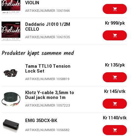
VIOLIN
ARTIKKELNUMMER 1061944
Kr 999/pk
Daddario J1010 1/2M
CELLO
ARTIKKELNUMMER 1061935
Kr 999
Daddario J1010 1/4M
Produkter kjøpt sammen med
CELLO
ARTIKKELNUMMER 1061936
Kr 135/pk
Tama TTL10 Tension
Lock Set
Kr 999/pk
Daddario J1010 1/8M
ARTIKKELNUMMER 1058819
CELLO
ARTIKKELNUMMER 1061937
Kr 145/stk
Klotz Y-cable 3,5mm to
Dual jack mono 1m
Tommelplekter Dunlop
Kr 97/pk
ARTIKKELNUMMER 1057223
9004P WH T/PK XL-
4/PLYPK
Kr 1140/stk
ARTIKKELNUMMER 1087210
EMG 35DCX-BK
Kr 4275/stk
ARTIKKELNUMMER 1056582
IBANEZ GSR205BK