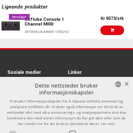
holde fokus på lyden og samtidig raskt se hva som justeres
ARTIKKELNUMMER 1093420
Lignende produkter
i den valgte seksjonen.
Kr 14390/stk
AVID Pro Tools Dock
Kr 9573/stk
Softube Console 1
EQ og dynamics med lagstyring
Channel MKIII
ARTIKKELNUMMER 1047716
ARTIKKELNUMMER 1082292
Med dedikert EQ- og Dynamics-veksling kan du raskt bytte
kontrollag og arbeide med equalizer eller dynamikk uten
Kr 4090/stk
Nektar Panorama CS12
manuell mapping. RGB-LED-indikeringen endres sammen
ARTIKKELNUMMER 1084247
med skjermvisningen, slik at det er tydelig hvilken seksjon
som er aktiv.
Kr 8983
iCon P1-M/D4-T
Sosiale medier
Linker
Display Bundle
Analog Feel™-potensiometre og
ARTIKKELNUMMER 1093421
×
Facebook
Om Oss
Dette nettstedet bruker
premiumkonstruksjon
informasjonskapsler
Kontakt oss
Instagram
Console 1 Compact er utstyrt med berøringsfølsomme
NORWEGIAN
Vi bruker informasjonskapsler for å tilpasse innhold, annonser og
Kjøpsvilkår
Analog Feel™-potensiometre. De er konstruert for å gi en
analysere trafikken vår. Vi deler også informasjon om din bruk av
ENGLISH
nettstedet vårt med våre annonserings- og analysepartnere som kan
vektet og presis følelse når du justerer parametere, noe
Butikken
kombinere den med annen informasjon du har gitt dem eller som de
som bidrar til en mer fysisk og konsentrert
har samlet inn fra din bruk av tjenestene deres.
Les mer
Varemerker
mikseopplevelse.