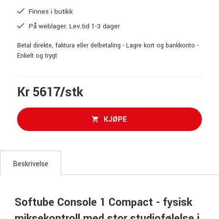
Finnes i butikk
På weblager. Lev.tid 1-3 dager
Betal direkte, faktura eller delbetaling - Lagre kort og bankkonto -
Enkelt og trygt
Kr 5617/stk
KJØPE
Beskrivelse
Softube Console 1 Compact - fysisk
miksekontroll med stor studiofølelse i