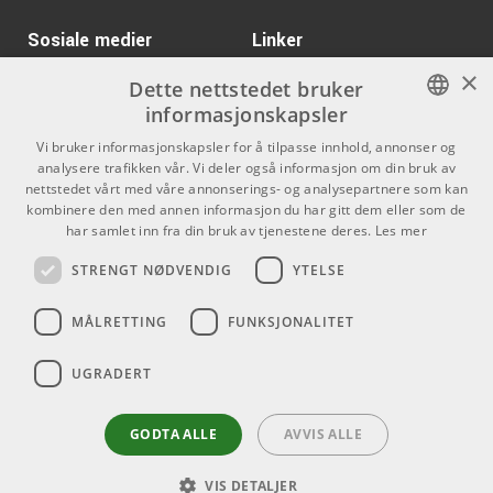
Egenskaper:
ARTIKKELNUMMER 1042924
Sosiale medier
Linker
8x analoge innganger til ADAT
Kr 8321/stk
Warm Audio BUS-
×
Facebook
Om Oss
Word clock input på BNC
Dette nettstedet bruker
COMP
informasjonskapsler
24-bits siste generasjon AKM AD-omformere opp til 96
Kontakt oss
Instagram
ARTIKKELNUMMER 1063752
kHz samplingsfrekvens
NORWEGIAN
Vi bruker informasjonskapsler for å tilpasse innhold, annonser og
Kjøpsvilkår
Robust halvt 1-U rack-chassis
analysere trafikken vår. Vi deler også informasjon om din bruk av
EAW RSX129
ENGLISH
nettstedet vårt med våre annonserings- og analysepartnere som kan
Monteringssett inkludert for rack for to AudioFuse X8-
Butikken
kombinere den med annen informasjon du har gitt dem eller som de
ARTIKKELNUMMER 1074126
enheter
har samlet inn fra din bruk av tjenestene deres.
Les mer
Varemerker
STRENGT NØDVENDIG
YTELSE
Inkludert software:
Kontakt
MÅLRETTING
FUNKSJONALITET
● Analog Lab Intro
Telefon - 22 80 53 00
● Pre 1973
E-mail -
butikk@dlxmusic.no
UGRADERT
Thorvald Meyers Gate 33A
● Pre V76
0555 Oslo
● Filter Mini
GODTA ALLE
AVVIS ALLE
● Chorus JUN-6
● Comp FET-76
VIS DETALJER