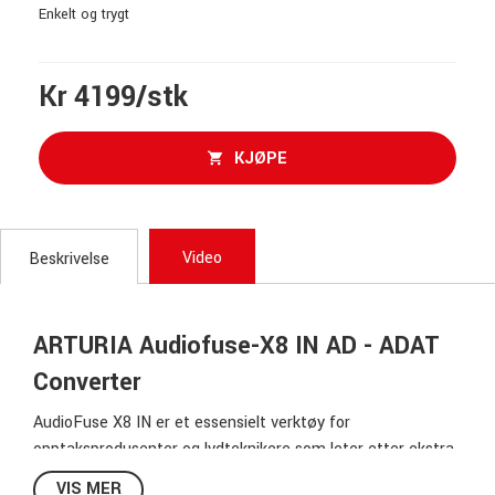
Enkelt og trygt
Kr 4199/stk
KJØPE
Video
Beskrivelse
ARTURIA Audiofuse-X8 IN AD - ADAT
Converter
AudioFuse X8 IN er et essensielt verktøy for
opptaksprodusenter og lydteknikere som leter etter ekstra
analoge innganger av høy kvalitet.
VIS MER