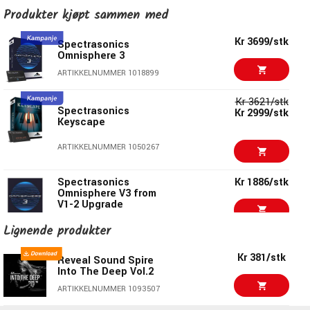
Kr 381/stk
Reveal Sound Spire
Produkter kjøpt sammen med
EDM Essentials Vol.4
ARTIKKELNUMMER 1093505
Kr 3699/stk
Spectrasonics
Omnisphere 3
Kr 381/stk
Reveal Sound Spire
ARTIKKELNUMMER 1018899
Into The Deep Vol.2
ARTIKKELNUMMER 1093507
Kr 3621/stk
Spectrasonics
Kr 2999/stk
Keyscape
Kr 381/stk
Reveal Sound Spire
EDM Essentials Vol.3
ARTIKKELNUMMER 1050267
ARTIKKELNUMMER 1093504
Spectrasonics
Kr 1886/stk
Kr 934/pk
Reveal Sound Spire
Omnisphere V3 from
EDM Bundle 6in1
V1-2 Upgrade
ARTIKKELNUMMER 1093509
ARTIKKELNUMMER 1045666
Lignende produkter
Kr 3999/stk
XLN XO Expansion
Kr 422/stk
Softube Flow® Studio
Kr 381/stk
Root Access by Mitch
Reveal Sound Spire
Murder
Into The Deep Vol.2
ARTIKKELNUMMER 1096674
ARTIKKELNUMMER 1096091
ARTIKKELNUMMER 1093507
Kr 2661/stk