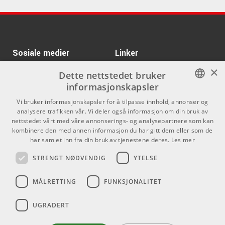
Kr 2499/stk
Spectrasonics Trilian
ARTIKKELNUMMER 1023084
Sosiale medier
Linker
Kr 983/stk
Pace iLok 3 USB-C
×
Facebook
Om Oss
Dette nettstedet bruker
ARTIKKELNUMMER 1071939
informasjonskapsler
Kontakt oss
Instagram
Kr 1784/stk
NORWEGIAN
Pulsar Modular P915
Vi bruker informasjonskapsler for å tilpasse innhold, annonser og
Kjøpsvilkår
Medusa
analysere trafikken vår. Vi deler også informasjon om din bruk av
ENGLISH
nettstedet vårt med våre annonserings- og analysepartnere som kan
ARTIKKELNUMMER 1093426
Butikken
kombinere den med annen informasjon du har gitt dem eller som de
har samlet inn fra din bruk av tjenestene deres.
Les mer
Kr 2639/stk
Toontrack EZdrummer
Varemerker
3 Bundle
STRENGT NØDVENDIG
YTELSE
ARTIKKELNUMMER 1076274
Kontakt
MÅLRETTING
FUNKSJONALITET
Telefon - 22 80 53 00
E-mail -
butikk@dlxmusic.no
UGRADERT
Thorvald Meyers Gate 33A
0555 Oslo