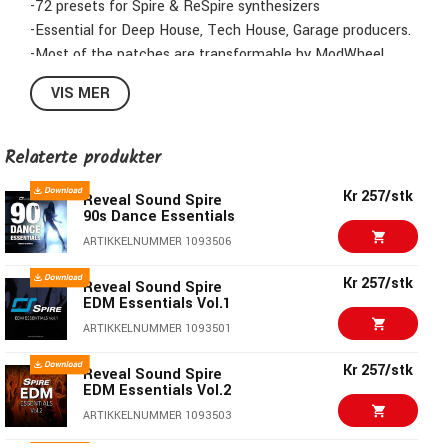
-72 presets for Spire & ReSpire synthesizers
-Essential for Deep House, Tech House, Garage producers.
-Most of the patches are transformable by ModWheel,
PitchBand, Aftertouch controllers.
VIS MER
All presets in this product are 100% Royalty-Free
You can use all presets in your commercial releases
Relaterte produkter
without having to pay any hidden costs.
Kr 257/stk
Reveal Sound Spire
90s Dance Essentials
ARTIKKELNUMMER 1093506
Kr 257/stk
Reveal Sound Spire
EDM Essentials Vol.1
ARTIKKELNUMMER 1093501
Kr 257/stk
Reveal Sound Spire
EDM Essentials Vol.2
ARTIKKELNUMMER 1093503