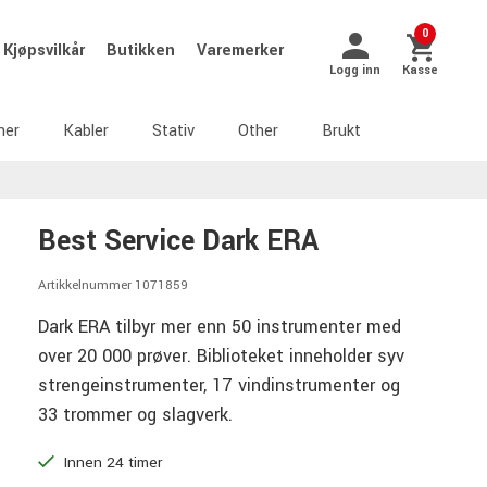
0
Kjøpsvilkår
Butikken
Varemerker
Logg inn
Kasse
ner
Kabler
Stativ
Other
Brukt
Best Service Dark ERA
Artikkelnummer 1071859
Dark ERA tilbyr mer enn 50 instrumenter med
over 20 000 prøver. Biblioteket inneholder syv
strengeinstrumenter, 17 vindinstrumenter og
33 trommer og slagverk.
Innen 24 timer