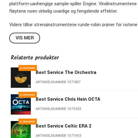
plattform-uavhengige sample-spiller Engine. Vindinstrumentene 
fløytene noen virkelig uvanlige og fengslende effekter.
Videre tilbyr strenginstrumentene runde-robin prøver for noten
innspilt med ulike spillteknikker som bruk av plektrum, fingre eller
VIS MER
Inkluderte instrumenter
String:
Tagelharpa / Jouhikko Small, Tagelharpa / Jouhikko B
Relaterte produkter
Plukket streng:
Cologne Lyre, Ancient Lyre, Trossingen Lyre 
Best Service The Orchestra
Vind:
War Horn, White Horn, Curved Horn, Shofar, Bukkehorn, S
ARTIKKELNUMMER 1071857
Vulture Bone Flute, Pictish Pipes, Elderwood Flute, Overtone 
Best Service Chris Hein OCTA
Slagverk:
Shamanic Drum Small, Shamanic Drum Big, Big Fram
ARTIKKELNUMMER 1079353
Tom, Sile, Anvil, 3 Viking Mouth Harps, Kjevebein, Pan Medium
Bullroarer, Horseshoe og Bronze Mortar.
Best Service Celtic ERA 2
ARTIKKELNUMMER 1071903