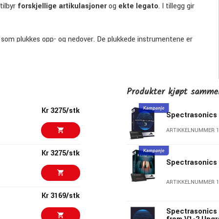
tilbyr
forskjellige artikulasjoner
og
ekte legato
. I tillegg gir
e som plukkes opp- og nedover. De plukkede instrumentene er
 å bli strøket.
ig og Crwth.
Produkter kjøpt samm
og Utrecht Lute.
Kr 3275/stk
Spectrasonics
hell, Long Trumpet, Big Horn, Double Flute, Small Bone Flute,
ARTIKKELNUMMER 1
Fujara, Didgeridoo og Wooden Lur.
Kr 3275/stk
Spectrasonics
e Drum, 5 Square Drums, 2 Skin Drums, 2 Skin Snares, Skin
, Pan Rusted, 7 Seed Shakers, Small Bells, 2 Cowbells,
ARTIKKELNUMMER 1
Kr 3169/stk
Spectrasonics