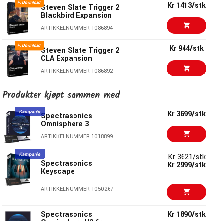
Kr 1413/stk
Steven Slate Trigger 2
Blackbird Expansion
ARTIKKELNUMMER 1086894
Kr 944/stk
Steven Slate Trigger 2
CLA Expansion
ARTIKKELNUMMER 1086892
Kr 1043/stk
Steven Slate Trigger 2
Produkter kjøpt sammen med
Deluxe Expansion
Kr 3699/stk
ARTIKKELNUMMER 1093454
Spectrasonics
Omnisphere 3
Steven Slate Trigger 2
Kr 944/stk
ARTIKKELNUMMER 1018899
David Bendeth
Expansion
Kr 3621/stk
ARTIKKELNUMMER 1086896
Spectrasonics
Kr 2999/stk
Keyscape
Kr 944/stk
Steven Slate SSD5
Terry Date Expansion
ARTIKKELNUMMER 1050267
ARTIKKELNUMMER 1086898
Spectrasonics
Kr 1890/stk