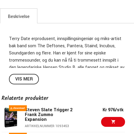
Beskrivelse
Terry Date erprodusent, innspillingsingeniør og miks-artist
bak band som The Deftones, Pantera, Staind, Incubus,
Soundgarden og flere. Han er kjent for sine episke
trommesounder, og du kan nå få ti trommesett innspilt i
den legendariske Hensen Studio B, alle fanget og mikset av
Date selv. Disse er noen av de mest miks-berede settene
VIS MER
for rock og metal du noensinne vil jobbe med.
Relaterte produkter
Steven Slate Trigger 2
Kr 976/stk
Frank Zummo
Expansion
ARTIKKELNUMMER 1093453