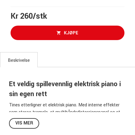
Kr 260/stk
KJØPE
Beskrivelse
Et veldig spillevennlig elektrisk piano i
sin egen rett
Tines etterligner et elektrisk piano. Med interne effekter
som stereo tremolo, et multibåndsdistorsjonspanel og et
subtilt romlig reverb, kan Tines høres ut som alt fra et
VIS MER
drømmende glatt Rhodes til en skitten Wurlitzer (det er
imidlertid ikke ment å være en ”vintage”-emulering, men et