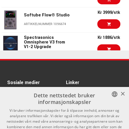
Kr 260/stk
Klevgrand Jussi
Kr 3999/stk
Softube Flow® Studio
ARTIKKELNUMMER 1085247
ARTIKKELNUMMER 1096674
Kr 466/stk
Kr 422/stk
Klevgrand Skaka
Spectrasonics
Kr 1886/stk
Omnisphere V3 from
V1-2 Upgrade
ARTIKKELNUMMER 1085231
ARTIKKELNUMMER 1045666
Kr 2661/stk
Kr 1385/stk
Steinberg Verve
Kr 2499/stk
Spectrasonics Trilian
ARTIKKELNUMMER 1092847
ARTIKKELNUMMER 1023084
Sosiale medier
Linker
Kr 653/stk
×
Klevgrand Borsta
Facebook
Om Oss
Dette nettstedet bruker
Pro Tools Studio
Kr 1411/stk
informasjonskapsler
ARTIKKELNUMMER 1085257
Subscription Annual
Kontakt oss
Instagram
for EDU Institution
NORWEGIAN
Vi bruker informasjonskapsler for å tilpasse innhold, annonser og
Electronic Code -
Kjøpsvilkår
UPGRADE
analysere trafikken vår. Vi deler også informasjon om din bruk av
ENGLISH
nettstedet vårt med våre annonserings- og analysepartnere som kan
ARTIKKELNUMMER 1076629
Butikken
kombinere den med annen informasjon du har gitt dem eller som de