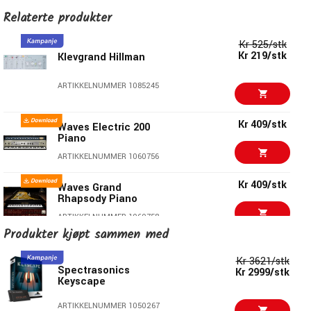
moderne og spillbart instrument). En finjustert velocity-
Relaterte produkter
kurve gjør Tines til en sann glede å spille på et MIDI-
Kr 525/stk
tastatur.
Kr 219/stk
Klevgrand Hillman
ARTIKKELNUMMER 1085245
Kr 409/stk
Waves Electric 200
Piano
ARTIKKELNUMMER 1060756
Kr 409/stk
Waves Grand
Rhapsody Piano
ARTIKKELNUMMER 1060758
Produkter kjøpt sammen med
Kr 1399/stk
Kr 777/stk
Klevgrand Elpiano
Kr 3621/stk
Spectrasonics
Kr 2999/stk
Keyscape
ARTIKKELNUMMER 1090334
ARTIKKELNUMMER 1050267