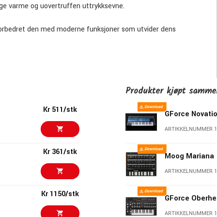
loge varme og uovertruffen uttrykksevne.
 forbedret den med moderne funksjoner som utvider dens
entiske lyden av CS-80, integrert med innovative verktøy som
re.
Produkter kjøpt samm
ettet design, noe som gjør det perfekt for å lage rike pads,
Kr 511/stk
GForce Novatio
ARTIKKELNUMMER 1
 artister som Stevie Wonder og Vangelis, og definerte en æra av
Kr 361/stk
Moog Mariana
ruker moderne forbedringer.
ARTIKKELNUMMER 1
vende leads med letthet.
Kr 1150/stk
GForce Oberhe
tiver sikrer ubegrensede kreative muligheter for produsenter
ARTIKKELNUMMER 1