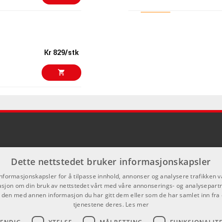
Kr 1385/stk
Steinberg HALi
ARTIKKELNUMMER 1
Kr 829/stk
Kr 1344/stk
AIR Jura
Kr 941/stk
ARTIKKELNUMMER 1
ARTURIA SQ80
Kr 749/stk
ARTIKKELNUMMER 
Dette nettstedet bruker informasjonskapsler
Kr 1930/stk
GForce OB-E v
informasjonskapsler for å tilpasse innhold, annonser og analysere trafikken vå
ARTIKKELNUMMER 1
sjon om din bruk av nettstedet vårt med våre annonserings- og analysepar
den med annen informasjon du har gitt dem eller som de har samlet inn fra 
tjenestene deres.
Les mer
Kr 749/stk
GForce Oberhe