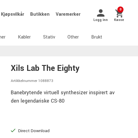
0
Kjøpsvilkår
Butikken
Varemerker
Logg inn
Kasse
ner
Kabler
Stativ
Other
Brukt
Xils Lab The Eighty
Artikkelnummer 1088873
Banebrytende virtuell synthesizer inspirert av
den legendariske CS-80
Direct Download