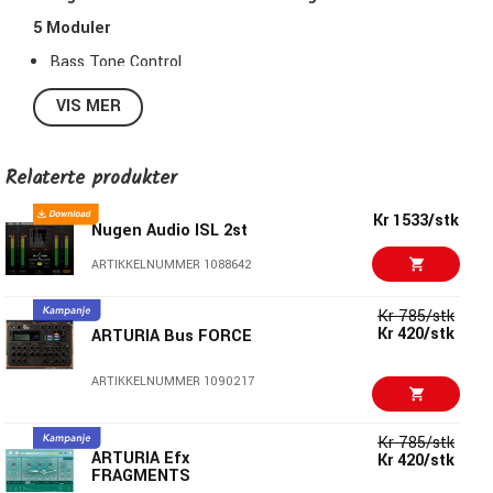
5 Moduler
Bass Tone Control
Treble Tone Control
VIS MER
Clipper
Limiter
True Peak Limiter
Relaterte produkter
Fleksibel Clipper for raskt å kontrollere transients
Kr 1533/stk
Kraftig, 3-trinns Limiter med enkelt kontrolloppsett
Nugen Audio ISL 2st
Fullmetresystem med Peak og Loudness-målere
ARTIKKELNUMMER 1088642
Tone Control-seksjon for å øke tettheten,
forhåndskontrollere transients og dynamikk i bass- og
Kr 785/stk
Kr 420/stk
ARTURIA Bus FORCE
diskantområdene
Stort signalvisningsverktøy med Gain Reduction-
ARTIKKELNUMMER 1090217
grafikk
4 Motor-kvalitetsmoduser designet for ulike
Kr 785/stk
bruksområder, hver balanserer presisjon mot CPU-
ARTURIA Efx
Kr 420/stk
FRAGMENTS
forbruk og forsinkelse