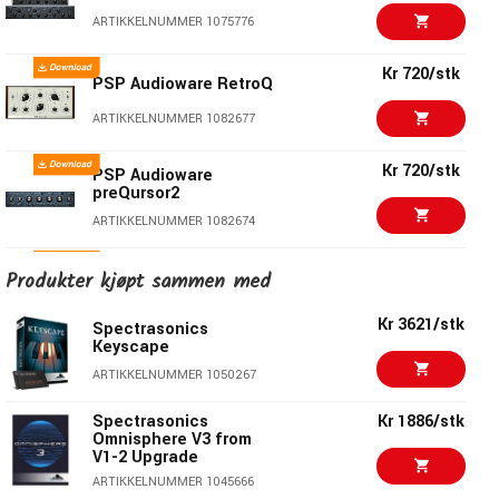
samt et sveipbart mellomtone bell-filter. Designet av
PSP
ARTIKKELNUMMER 1075776
ClassicQ
gjør det spesielt egnet for å rette opp og forme
individuelle spor.
Kr 720/stk
PSP Audioware RetroQ
Inkludert er også
PSP ClassicQex
, som er en utvidet
ARTIKKELNUMMER 1082677
versjon av
PSP ClassicQ
plug-inen. Alle funksjoner fra den
forrige versjonen er tilgjengelige, men
ClassicQex
har en
Kr 720/stk
PSP Audioware
ekstra Low Mid-seksjon for mer presise tonejusteringer.
preQursor2
ARTIKKELNUMMER 1082674
Kr 589/stk
Produkter kjøpt sammen med
Waves Curves AQ
ARTIKKELNUMMER 1090968
Kr 3621/stk
Spectrasonics
Keyscape
Kr 1035/stk
ARTIKKELNUMMER 1050267
Kr 949/stk
Pulsar Audio 8200
Spectrasonics
Kr 1886/stk
ARTIKKELNUMMER 1080765
Omnisphere V3 from
V1-2 Upgrade
ARTIKKELNUMMER 1045666
Kr 927/stk
McDSP 4020 Retro EQ