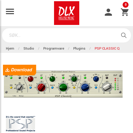
0
Hjem
Studio
Programvare
Plugins
PSP CLASSIC Q