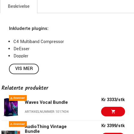
Beskrivelse
Inkluderte plugins:
C4 Multiband Compressor
DeEsser
Doppler
Doubler
VIS MER
Enigma
GTR3 Amps
GTR3 Stomps
Relaterte produkter
GTR3 ToolRack
GTR3 Tuner
Kr 3333/stk
Waves Vocal Bundle
H-Comp Hybrid Compressor
ARTIKKELNUMMER 1017434
H-Delay Hybrid Delay
L1 Ultramaximizer
Kr 3399/stk
AudioThing Vintage
L2 Ultramaximizer
Bundle