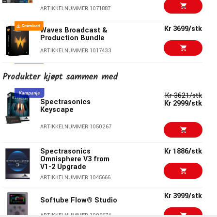
L3 Ultramaximizer
ARTIKKELNUMMER 1071887
L3-LL Ultramaximizer
Linear Phase EQ
Kr 3699/stk
Waves Broadcast &
Linear Phase Multiband Compressor
Production Bundle
LoAir
ARTIKKELNUMMER 1017433
MetaFlanger
Kr 3333/stk
MondoMod
Waves Diamond
Produkter kjøpt sammen med
Bundle
Morphoder
ARTIKKELNUMMER 1009574
PAZ Analyzer
Kr 3621/stk
Spectrasonics
Kr 2999/stk
PS22 Stereo Maker
Keyscape
Kr 4799/stk
AudioThing Effect
Q10 Equalizer
Bundle
ARTIKKELNUMMER 1050267
Renaissance Axx
ARTIKKELNUMMER 1071885
Renaissance Bass
Spectrasonics
Kr 1886/stk
Renaissance Compressor
Kr 7199/stk
Omnisphere V3 from
Soundtoys 5.5
Renaissance Equalizer
V1-2 Upgrade
S1 Stereo Imager
ARTIKKELNUMMER 1014474
ARTIKKELNUMMER 1045666
SoundShifter
Kr 3999/stk
Kr 4020/stk
Wave Arts Power Suite
SuperTap
Softube Flow® Studio
7
Trans-X
ARTIKKELNUMMER 1096674