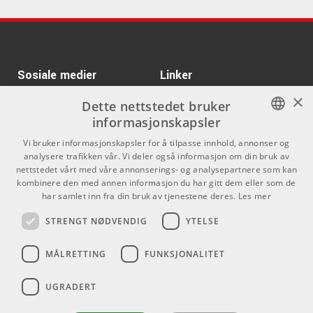
ARTIKKELNUMMER 1072580
UltraPitch
V-Comp
Kr 2661/stk
Kr 4888/stk
Zynaptiq Design
V-EQ3
Kr 2499/stk
Spectrasonics Trilian
Bundle
V-EQ4
ARTIKKELNUMMER 1056663
ARTIKKELNUMMER 1023084
Sosiale medier
Linker
VU Meter
×
Facebook
Om Oss
Dette nettstedet bruker
Pro Tools Studio
Kr 1411/stk
informasjonskapsler
Subscription Annual
Kontakt oss
Instagram
for EDU Institution
NORWEGIAN
Vi bruker informasjonskapsler for å tilpasse innhold, annonser og
Electronic Code -
Kjøpsvilkår
UPGRADE
analysere trafikken vår. Vi deler også informasjon om din bruk av
ENGLISH
nettstedet vårt med våre annonserings- og analysepartnere som kan
ARTIKKELNUMMER 1076629
Butikken
kombinere den med annen informasjon du har gitt dem eller som de
har samlet inn fra din bruk av tjenestene deres.
Les mer
Kr 2639/stk
Toontrack EZdrummer
Varemerker
3 Bundle
STRENGT NØDVENDIG
YTELSE
ARTIKKELNUMMER 1076274
Kontakt
MÅLRETTING
FUNKSJONALITET
Kr 983/stk
Pace iLok 3 USB-C
Telefon - 22 80 53 00
E-mail -
butikk@dlxmusic.no
UGRADERT
ARTIKKELNUMMER 1071939
Thorvald Meyers Gate 33A
0555 Oslo