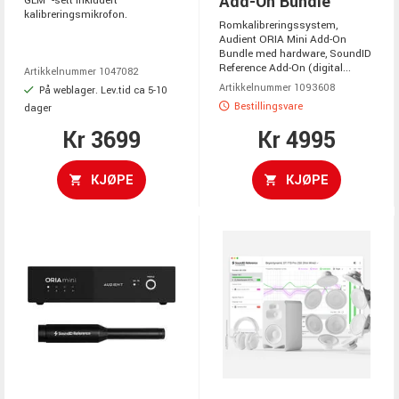
Add-On Bundle
GLM™-sett inkludert
kalibreringsmikrofon.
Romkalibreringssystem,
Audient ORIA Mini Add-On
Bundle med hardware, SoundID
Reference Add-On (digital...
Artikkelnummer 1047082
Artikkelnummer 1093608
På weblager. Lev.tid ca 5-10
Bestillingsvare
dager
Kr 3699
Kr 4995
KJØPE
KJØPE