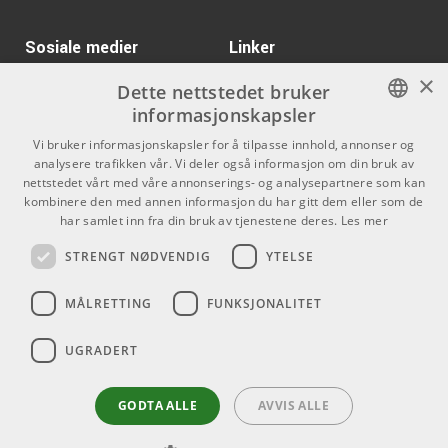
Sosiale medier
Linker
×
Facebook
Om Oss
Dette nettstedet bruker
informasjonskapsler
Kontakt oss
Instagram
NORWEGIAN
Vi bruker informasjonskapsler for å tilpasse innhold, annonser og
Kjøpsvilkår
analysere trafikken vår. Vi deler også informasjon om din bruk av
ENGLISH
nettstedet vårt med våre annonserings- og analysepartnere som kan
Butikken
kombinere den med annen informasjon du har gitt dem eller som de
har samlet inn fra din bruk av tjenestene deres.
Les mer
Varemerker
STRENGT NØDVENDIG
YTELSE
Kontakt
MÅLRETTING
FUNKSJONALITET
Telefon - 22 80 53 00
E-mail -
butikk@dlxmusic.no
UGRADERT
Thorvald Meyers Gate 33A
0555 Oslo
GODTA ALLE
AVVIS ALLE