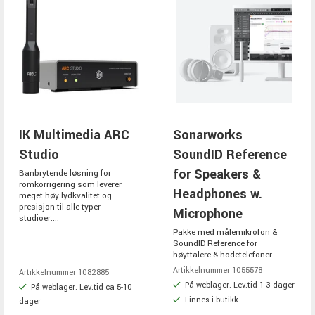
IK Multimedia ARC
Sonarworks
Studio
SoundID Reference
for Speakers &
Banbrytende løsning for
romkorrigering som leverer
Headphones w.
meget høy lydkvalitet og
presisjon til alle typer
Microphone
studioer....
Pakke med målemikrofon &
SoundID Reference for
høyttalere & hodetelefoner
Artikkelnummer 1055578
Artikkelnummer 1082885
På weblager. Lev.tid 1-3 dager
På weblager. Lev.tid ca 5-10
Finnes i butikk
dager