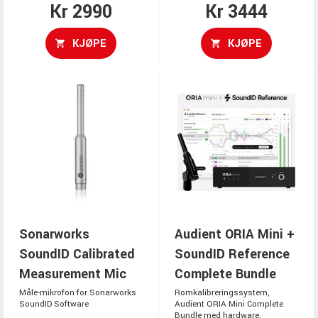
Kr 2990
Kr 3444
KJØPE
KJØPE
Sonarworks
Audient ORIA Mini +
SoundID Calibrated
SoundID Reference
Measurement Mic
Complete Bundle
Måle-mikrofon for Sonarworks
Romkalibreringssystem,
SoundID Software
Audient ORIA Mini Complete
Bundle med hardware,