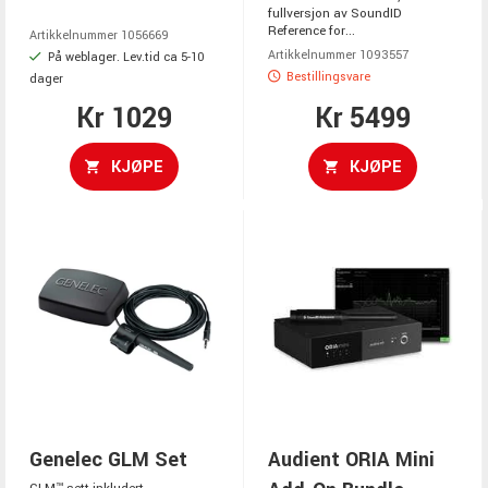
fullversjon av SoundID
Reference for...
Artikkelnummer 1056669
Artikkelnummer 1093557
På weblager. Lev.tid ca 5-10
Bestillingsvare
dager
Kr 1029
Kr 5499
KJØPE
KJØPE
Genelec GLM Set
Audient ORIA Mini