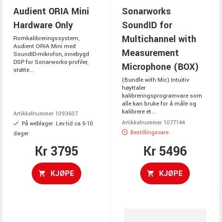
Audient ORIA Mini
Sonarworks
Hardware Only
SoundID for
Multichannel with
Romkalibreringssystem,
Audient ORIA Mini med
Measurement
SoundID-mikrofon, innebygd
DSP for Sonarworks-profiler,
Microphone (BOX)
støtte...
(Bundle with Mic) Intuitiv
høyttaler
kalibreringsprogramvare som
alle kan bruke for å måle og
kalibrere et...
Artikkelnummer 1093607
Artikkelnummer 1077144
På weblager. Lev.tid ca 5-10
Bestillingsvare
dager
Kr 3795
Kr 5496
KJØPE
KJØPE