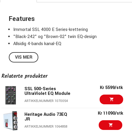
Features
Immortal SSL 4000 E Series-krettering
"Black-242" og "Brown-02" twin EQ-design
Allsidig 4-bands kanal-EQ
Bell-kurve alternativ på HF og LF
VIS MER
Fullt parametrisk LMF og HMF med Q
Basert på den klassiske 611E console channel strip
Relaterte produkter
Kr 5599/stk
SSL 500-Series
UltraViolet EQ Module
ARTIKKELNUMMER 1070054
Kr 11090/stk
Heritage Audio 73EQ
JR
ARTIKKELNUMMER 1064858