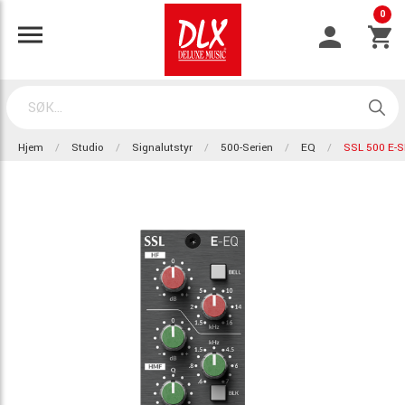
0
Hjem
Studio
Signalutstyr
500-Serien
EQ
SSL 500 E-