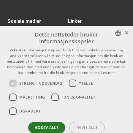
Kr 44999/stk
IGS Audio 825EQ - 12db
Nickel
ARTIKKELNUMMER 1093260
ARTIKKELNUMMER 1086843
Kr 2379/stk
Sosiale medier
Linker
ART T8
Kr 1666/stk
×
McDSP AE400 Active
ARTIKKELNUMMER 1015910
Facebook
Om Oss
Dette nettstedet bruker
EQ HDX
informasjonskapsler
Kontakt oss
Instagram
ARTIKKELNUMMER 1039492
Kr 917/stk
Marshall MG10G
NORWEGIAN
Vi bruker informasjonskapsler for å tilpasse innhold, annonser og
Combo
Kjøpsvilkår
analysere trafikken vår. Vi deler også informasjon om din bruk av
ENGLISH
ARTIKKELNUMMER 1055459
nettstedet vårt med våre annonserings- og analysepartnere som kan
Butikken
kombinere den med annen informasjon du har gitt dem eller som de
Gibson 1957 SJ-200
Kr 92981
har samlet inn fra din bruk av tjenestene deres.
Les mer
Varemerker
Light Aged Vintage
Sunburst
STRENGT NØDVENDIG
YTELSE
ARTIKKELNUMMER 1090830
Kontakt
MÅLRETTING
FUNKSJONALITET
Kr 4222
Heritage Audio 73 DI 2
Telefon - 22 80 53 00
E-mail -
butikk@dlxmusic.no
ARTIKKELNUMMER 1093780
UGRADERT
Thorvald Meyers Gate 33A
0555 Oslo
GODTA ALLE
AVVIS ALLE