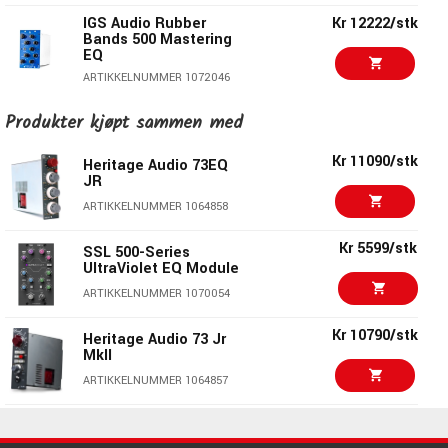
IGS Audio Rubber
Kr 12222/stk
Bands 500 Mastering
EQ
ARTIKKELNUMMER 1072046
Kr 8179/stk
Produkter kjøpt sammen med
Warm Audio EQP-WA
ARTIKKELNUMMER 1050507
Kr 11090/stk
Heritage Audio 73EQ
JR
Kr 11590/stk
ARTIKKELNUMMER 1064858
Lang Electronics PEQ-
Kr 9116/stk
2
Kr 5599/stk
SSL 500-Series
UltraViolet EQ Module
ARTIKKELNUMMER 1079344
ARTIKKELNUMMER 1070054
Kr 33089/stk
Kr 29999/stk
Kr 10790/stk
BAE 1073D
Heritage Audio 73 Jr
MkII
ARTIKKELNUMMER 1051092
ARTIKKELNUMMER 1064857
Warm Audio WA-47JR
Kr 2398/stk
Kr 47590/stk
Studio Essential